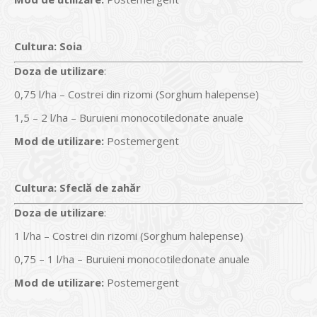
Cultura
:
Soia
Doz
a
de utilizare
:
0,75 l/ha – Costrei din rizomi (Sorghum halepense)
1,5 – 2 l/ha – Buruieni monocotiledonate anuale
Mod de utilizare:
Postemergent
Cultura
:
Sfeclă de zahăr
Doz
a
de utilizare
:
1 l/ha – Costrei din rizomi (Sorghum halepense)
0,75 – 1 l/ha – Buruieni monocotiledonate anuale
Mod de utilizare:
Postemergent