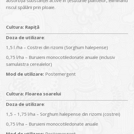
absorbția substanței active în țesuturile plantelor, eliminând
riscul spălării prin ploaie.
Cultura
:
Rapiţă
Doz
a
de utilizare
:
1,5 l /ha – Costrei din rizomi (Sorghum halepense)
0,75 l/ha – Buruieni monocotiledonate anuale (inclusiv
samulastra cerealelor)
Mod de utilizare:
Postemergent
Cultura
:
Floarea soarelui
Doz
a
de utilizare
:
1,5 – 1,75 l/ha – Sorghum halepense din rizomi (costrei)
0,75 l/ha – Buruieni monocotiledonate anuale
Mod de utilizare:
Postemergent