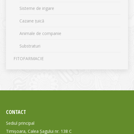
Sisteme de irigare
Cazane țuică
Animale de companie
Substraturi
FITOFARMACIE
CONTACT
Sediul principal
Timișoara, Calea Șagului nr. 138 C