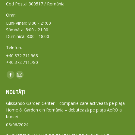
Cod Poștal 300517 / România
Orar:
Luni-Vineri: 8:00 - 21:00
Sâmbăta: 8:00 - 21:00
Duminica: 8:00 - 18:00
Telefon:
+40.372.711.968
+40.372.711.780
Find us on:
Facebook
Mail
page
page
NOUTĂȚI
opens
opens
in
in
Glissando Garden Center – companie care activează pe piața
new
new
Home & Garden din România – debutează pe piața AeRO a
bursei
window
window
03/06/2024