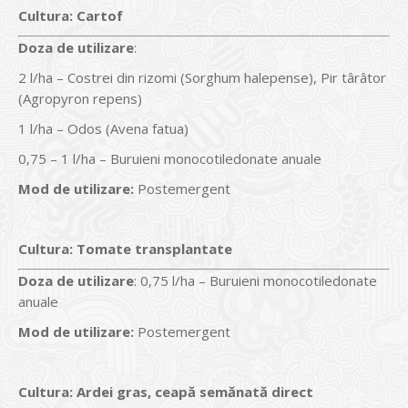
Cultura
:
Cartof
Doz
a
de utilizare
:
2 l/ha – Costrei din rizomi (Sorghum halepense), Pir târâtor
(Agropyron repens)
1 l/ha – Odos (Avena fatua)
0,75 – 1 l/ha – Buruieni monocotiledonate anuale
Mod de utilizare:
Postemergent
Cultura
:
Tomate transplantate
Doz
a
de utilizare
: 0,75 l/ha – Buruieni monocotiledonate
anuale
Mod de utilizare:
Postemergent
Cultura
:
Ardei gras, ceapă semănată direct