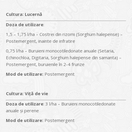
Cultura
:
Lucernă
Doz
a
de utilizare
:
1,5 – 1,75 l/ha – Costrei din rizomi (Sorghum halepense) –
Postemergent, inainte de infratire
0,75 l/ha – Buruieni monocotiledonate anuale (Setaria,
Echinochloa, Digitaria, Sorghum halepense din samanta) –
Postemergent, buruienile în 2-4 frunze
Mod de utilizare:
Postemergent
Cultura
:
Viţă de vie
Doz
a
de utilizare
: 3 l/ha – Buruieni monocotiledonate
anuale și perene
Mod de utilizare:
Postemergent