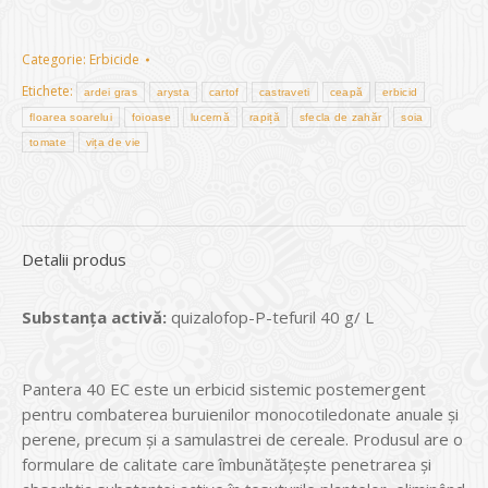
Categorie:
Erbicide
Etichete:
ardei gras
arysta
cartof
castraveti
ceapă
erbicid
floarea soarelui
foioase
lucernă
rapiță
sfecla de zahăr
soia
tomate
vița de vie
Detalii produs
Substanța activă:
quizalofop-P-tefuril 40 g/ L
Pantera 40 EC este un erbicid sistemic postemergent
pentru combaterea buruienilor monocotiledonate anuale și
perene, precum și a samulastrei de cereale. Produsul are o
formulare de calitate care îmbunătățește penetrarea și