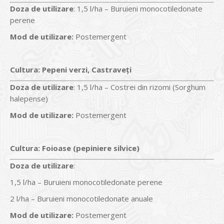
Doz
a
de utilizare
: 1,5 l/ha – Buruieni monocotiledonate
perene
Mod de utilizare:
Postemergent
Cultura
: Pepeni verzi
,
Castraveți
Doz
a
de utilizare
: 1,5 l/ha – Costrei din rizomi (Sorghum
halepense)
Mod de utilizare:
Postemergent
Cultura
:
Foioase (pepiniere silvice)
Doz
a
de utilizare
:
1,5 l/ha – Buruieni monocotiledonate perene
2 l/ha – Buruieni monocotiledonate anuale
Mod de utilizare:
Postemergent