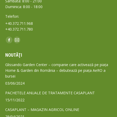
Sâmbăta: 8:00 - 21:00
Duminica: 8:00 - 18:00
Telefon:
+40.372.711.968
+40.372.711.780
Find us on:
Facebook
Mail
page
page
NOUTĂȚI
opens
opens
in
in
Glissando Garden Center – companie care activează pe piața
new
new
Home & Garden din România – debutează pe piața AeRO a
bursei
window
window
03/06/2024
PACHETELE ANUALE DE TRATAMENTE CASAPLANT
15/11/2022
CASAPLANT – MAGAZIN AGRICOL ONLINE
29/04/2021