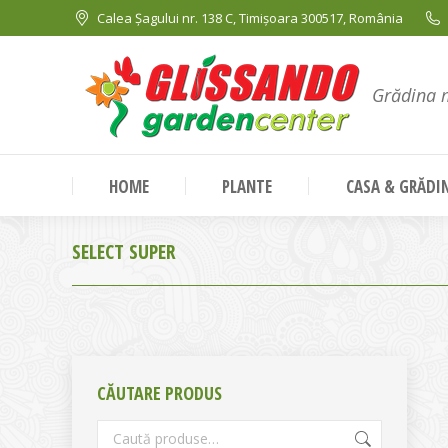
Calea Șagului nr. 138 C, Timișoara 300517, România
Grădina 
HOME
PLANTE
CASA & GRĂDI
SELECT SUPER
CĂUTARE PRODUS