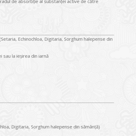
adul de absorbție al substanței active de către
(Setaria, Echinochloa, Digitaria, Sorghum halepense din
 sau la ieșirea din iarnă
chloa, Digitaria, Sorghum halepense din sămânță)