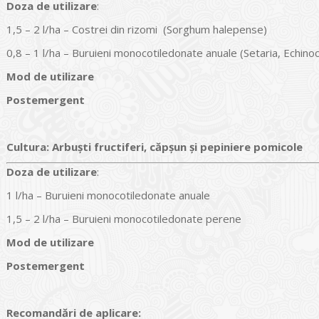
Doz
a
de utilizare
:
1,5 – 2 l/ha – Costrei din rizomi (Sorghum halepense)
0,8 – 1 l/ha – Buruieni monocotiledonate anuale (Setaria, Echino
Mod de utilizare
Postemergent
Cultura
:
Arbuști fructiferi, căpșun și pepiniere pomicole
Doz
a
de utilizare
:
1 l/ha – Buruieni monocotiledonate anuale
1,5 – 2 l/ha – Buruieni monocotiledonate perene
Mod de utilizare
Postemergent
Recomandări de aplicare: