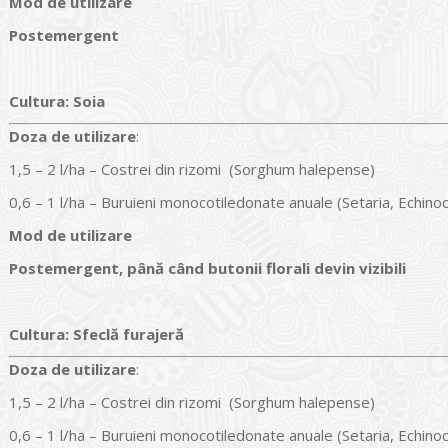
Mod de utilizare
Postemergent
Cultura
:
Soia
Doz
a
de utilizare
:
1,5 – 2 l/ha – Costrei din rizomi (Sorghum halepense)
0,6 – 1 l/ha – Buruieni monocotiledonate anuale (Setaria, Echino
Mod de utilizare
Postemergent, până când butonii florali devin vizibili
Cultura
:
Sfeclă furajeră
Doz
a
de utilizare
:
1,5 – 2 l/ha – Costrei din rizomi (Sorghum halepense)
0,6 – 1 l/ha – Buruieni monocotiledonate anuale (Setaria, Echino