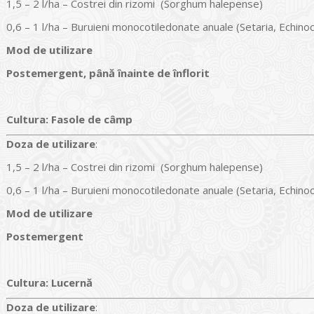
1,5 – 2 l/ha – Costrei din rizomi (Sorghum halepense)
0,6 – 1 l/ha – Buruieni monocotiledonate anuale (Setaria, Echino
Mod de utilizare
Postemergent, până înainte de înflorit
Cultura
:
Fasole de câmp
Doz
a
de utilizare
:
1,5 – 2 l/ha – Costrei din rizomi (Sorghum halepense)
0,6 – 1 l/ha – Buruieni monocotiledonate anuale (Setaria, Echino
Mod de utilizare
Postemergent
Cultura
:
Lucernă
Doz
a
de utilizare
: