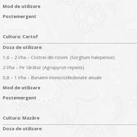
Mod de utilizare
Postemergent
Cultura
:
Cartof
Doz
a
de utilizare
:
1,6 – 2 l/ha – Costrei din rizomi (Sorghum halepense)
2 l/ha – Pir târâtor (Agropyron repens)
0,8 – 1 l/ha – Buruieni monocotiledonate anuale
Mod de utilizare
Postemergent
Cultura
:
Mazăre
Doz
a
de utilizare
: