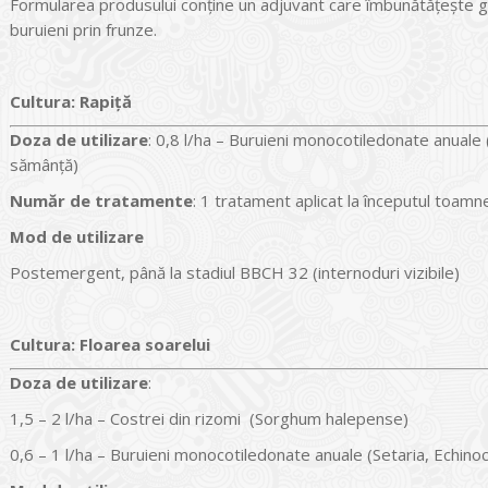
Formularea produsului conține un adjuvant care îmbunătățește gr
buruieni prin frunze.
Cultura
:
Rapiţă
Doz
a
de utilizare
: 0,8 l/ha – Buruieni monocotiledonate anuale 
sămânță)
Număr de tratamente
: 1 tratament aplicat la începutul toamnei
Mod de utilizare
Postemergent, până la stadiul BBCH 32 (internoduri vizibile)
Cultura
:
Floarea soarelui
Doz
a
de utilizare
:
1,5 – 2 l/ha – Costrei din rizomi (Sorghum halepense)
0,6 – 1 l/ha – Buruieni monocotiledonate anuale (Setaria, Echino