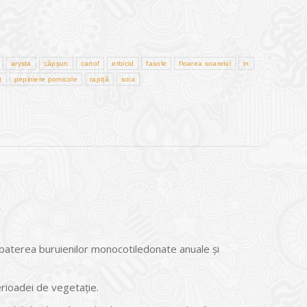
arysta
căpșun
cartof
erbicid
fasole
floarea soarelui
in
t
pepiniere pomicole
rapiță
soia
baterea buruienilor monocotiledonate anuale și
erioadei de vegetație.