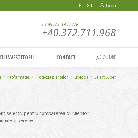
Login
Facebook
Mail
page
page
CONTACTAȚI-NE
opens
opens
+40.372.711.968
in
in
new
new
window
window
 CU INVESTITORII
CONTACT
CĂUTARE
Search:
e
Fitofarmacie
Protecția plantelor
Erbicide
Select Super
nt selectiv pentru combaterea buruienilor
nuale și perene