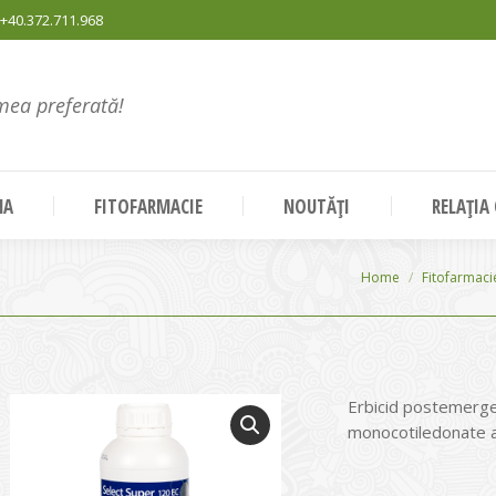
+40.372.711.968
mea preferată!
NA
FITOFARMACIE
NOUTĂȚI
RELAȚIA
You are here:
Home
Fitofarmaci
Erbicid postemerge
monocotiledonate a