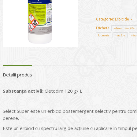
Categorie:
Erbicide
Etichete:
arbuști fructiferi
lucernă
mazăre
nău
Detalii produs
Substanța activă:
Cletodim 120 g/ L
Select Super este un erbicid postemergent selectiv pentru com
perene.
Este un erbicid cu spectru larg de acțiune cu aplicare în timpul p