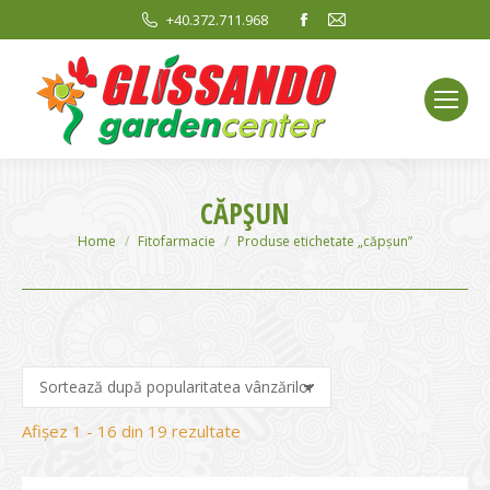
Facebook
Mail
+40.372.711.968
page
page
opens
opens
in
in
new
new
window
window
CĂPȘUN
You are here:
Home
Fitofarmacie
Produse etichetate „căpșun”
Sortat
Afișez 1 - 16 din 19 rezultate
după
evaluarea