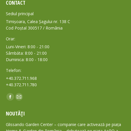
CONTACT
Sediul principal
Timișoara, Calea Șagului nr. 138 C
Cod Poștal 300517 / România
Orar:
Luni-Vineri: 8:00 - 21:00
Sâmbăta: 8:00 - 21:00
Duminica: 8:00 - 18:00
Telefon:
+40.372.711.968
+40.372.711.780
Find us on:
Facebook
Mail
page
page
NOUTĂȚI
opens
opens
in
in
Glissando Garden Center – companie care activează pe piața
new
new
Home & Garden din România – debutează pe piața AeRO a