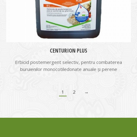
CENTURION PLUS
Erbicid postemergent selectiv, pentru combaterea
buruienilor mono­cotiledonate anuale și perene
1
2
→