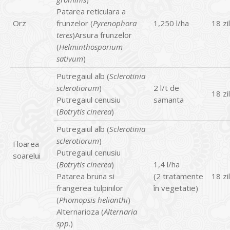
Patarea reticulara a
Orz
frunzelor (
Pyrenophora
1,250 l/ha
18 zi
teres
)Arsura frunzelor
(
Helminthosporium
sativum
)
Putregaiul alb (
Sclerotinia
sclerotiorum
)
2 l/t de
18 zi
Putregaiul cenusiu
samanta
(
Botrytis cinerea
)
Putregaiul alb (
Sclerotinia
sclerotiorum
)
Floarea
Putregaiul cenusiu
soarelui
(
Botrytis cinerea
)
1,4 l/ha
Patarea bruna si
(2 tratamente
18 zi
frangerea tulpinilor
în vegetatie)
(
Phomopsis helianthi
)
Alternarioza (
Alternaria
spp
.)