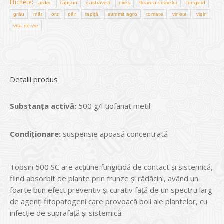
Etichete:
ardei
căpșun
castraveti
cireș
floarea soarelui
fungicid
grâu
măr
orz
păr
rapiță
summit agro
tomate
vinete
vişin
vița de vie
Detalii produs
Substanța activă:
500 g/l tiofanat metil
Condiționare:
suspensie apoasă concentrată
Topsin 500 SC are acțiune fungicidă de contact și sistemică,
fiind absorbit de plante prin frunze și rădăcini, având un
foarte bun efect preventiv și curativ față de un spectru larg
de agenți fitopatogeni care provoacă boli ale plantelor, cu
infecție de suprafață și sistemică.