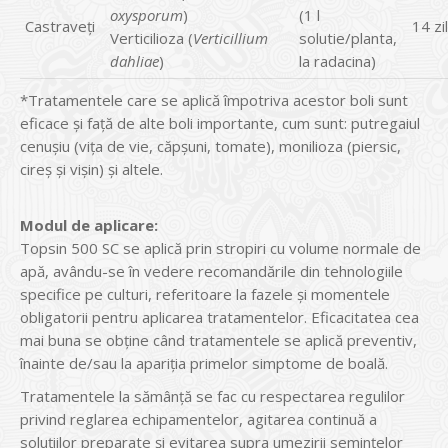
oxysporum
)
(1 l
Castraveți
14 zi
Verticilioza (
Verticillium
solutie/planta,
dahliae
)
la radacina)
*Tratamentele care se aplică împotriva acestor boli sunt
eficace și față de alte boli importante, cum sunt: putregaiul
cenușiu (vița de vie, căpșuni, tomate), monilioza (piersic,
cireș și vișin) și altele.
Modul de aplicare:
Topsin 500 SC se aplică prin stropiri cu volume normale de
apă, avându-se în vedere recomandările din tehnologiile
specifice pe culturi, referitoare la fazele și momentele
obligatorii pentru aplicarea tratamentelor. Eficacitatea cea
mai buna se obține când tratamentele se aplică preventiv,
înainte de/sau la apariția primelor simptome de boală.
Tratamentele la sămânță se fac cu respectarea regulilor
privind reglarea echipamentelor, agitarea continuă a
soluțiilor preparate și evitarea supra umezirii semințelor