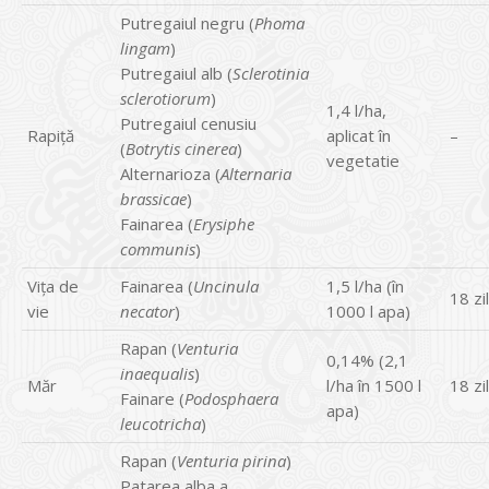
Putregaiul negru (
Phoma
lingam
)
Putregaiul alb (
Sclerotinia
sclerotiorum
)
1,4 l/ha,
Putregaiul cenusiu
Rapiță
aplicat în
–
(
Botrytis cinerea
)
vegetatie
Alternarioza (
Alternaria
brassicae
)
Fainarea (
Erysiphe
communis
)
Vița de
Fainarea (
Uncinula
1,5 l/ha (în
18 zi
vie
necator
)
1000 l apa)
Rapan (
Venturia
0,14% (2,1
inaequalis
)
Măr
l/ha în 1500 l
18 zi
Fainare (
Podosphaera
apa)
leucotricha
)
Rapan (
Venturia pirina
)
Patarea alba a