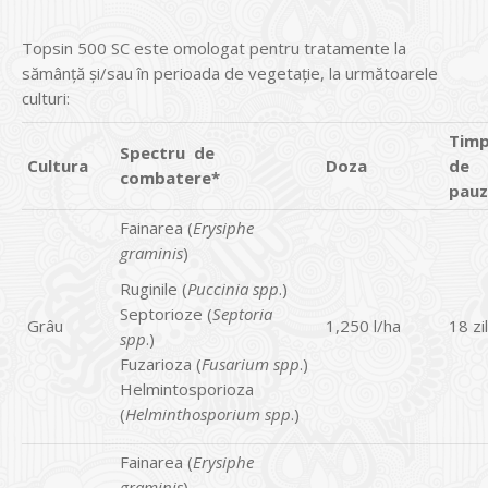
Topsin 500 SC este omologat pentru tratamente la
sămânță și/sau în perioada de vegetație, la următoarele
culturi:
Tim
Spectru de
Cultura
Doza
de
combatere*
pauz
Fainarea (
Erysiphe
graminis
)
Ruginile (
Puccinia spp
.)
Septorioze (
Septoria
Grâu
1,250 l/ha
18 zi
spp
.)
Fuzarioza (
Fusarium spp
.)
Helmintosporioza
(
Helminthosporium spp
.)
Fainarea (
Erysiphe
graminis
)