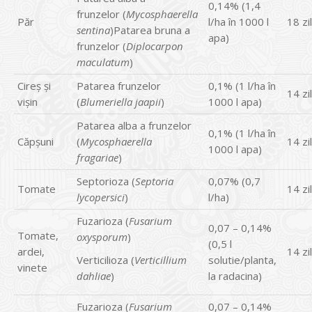
0,14% (1,4
frunzelor (
Mycosphaerella
Păr
l/ha în 1000 l
18 zi
sentina
)Patarea bruna a
apa)
frunzelor (
Diplocarpon
maculatum
)
Cireș și
Patarea frunzelor
0,1% (1 l/ha în
14 zi
vișin
(
Blumeriella jaapii
)
1000 l apa)
Patarea alba a frunzelor
0,1% (1 l/ha în
Căpșuni
(
Mycosphaerella
14 zi
1000 l apa)
fragariae
)
Septorioza (
Septoria
0,07% (0,7
Tomate
14 zi
lycopersici
)
l/ha)
Fuzarioza (
Fusarium
0,07 – 0,14%
Tomate,
oxysporum
)
(0,5 l
ardei,
14 zi
Verticilioza (
Verticillium
solutie/planta,
vinete
dahliae
)
la radacina)
Fuzarioza (
Fusarium
0,07 – 0,14%