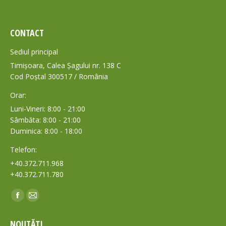
CONTACT
Sediul principal
Timișoara, Calea Șagului nr. 138 C
Cod Poștal 300517 / România
Orar:
Luni-Vineri: 8:00 - 21:00
Sâmbăta: 8:00 - 21:00
Duminica: 8:00 - 18:00
Telefon:
+40.372.711.968
+40.372.711.780
Find us on:
Facebook
Mail
page
page
NOUTĂȚI