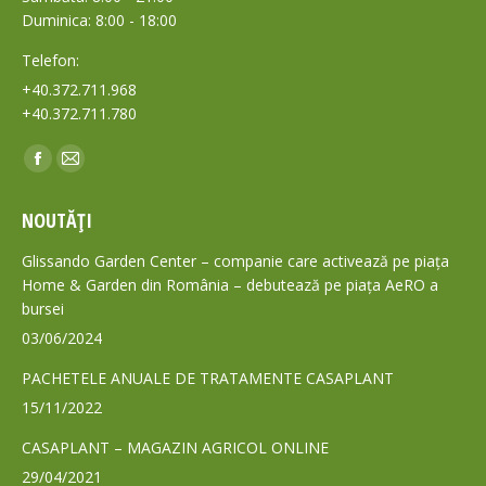
Duminica: 8:00 - 18:00
Telefon:
+40.372.711.968
+40.372.711.780
Find us on:
Facebook
Mail
page
page
NOUTĂȚI
opens
opens
in
in
Glissando Garden Center – companie care activează pe piața
new
new
Home & Garden din România – debutează pe piața AeRO a
bursei
window
window
03/06/2024
PACHETELE ANUALE DE TRATAMENTE CASAPLANT
15/11/2022
CASAPLANT – MAGAZIN AGRICOL ONLINE
29/04/2021