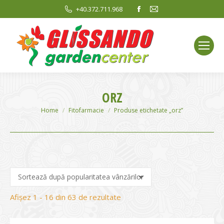
Facebook
Mail
+40.372.711.968
page
page
opens
opens
in
in
new
new
window
window
ORZ
You are here:
Home
Fitofarmacie
Produse etichetate „orz”
Sortat
Afișez 1 - 16 din 63 de rezultate
după
evaluarea