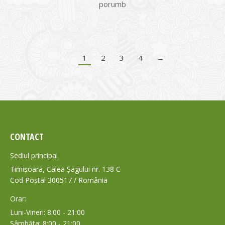
porumb
1
2
3
4
→
CONTACT
Sediul principal
Timișoara, Calea Șagului nr. 138 C
Cod Poștal 300517 / România
Orar:
Luni-Vineri: 8:00 - 21:00
Sâmbăta: 8:00 - 21:00