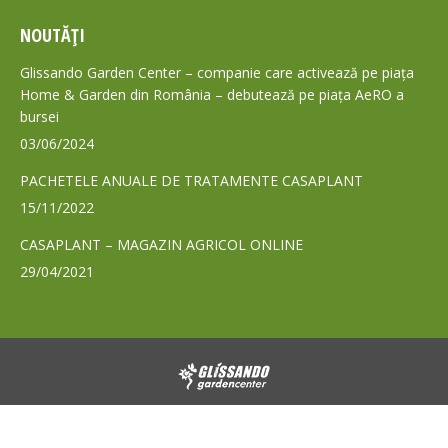
page
page
NOUTĂȚI
opens
opens
in
in
Glissando Garden Center – companie care activează pe piața
new
new
Home & Garden din România – debutează pe piața AeRO a
bursei
window
window
03/06/2024
PACHETELE ANUALE DE TRATAMENTE CASAPLANT
15/11/2022
CASAPLANT – MAGAZIN AGRICOL ONLINE
29/04/2021
© 2024 - Toate drepturile rezervate GLISSANDO Garden Center S.A.
Footer GLS