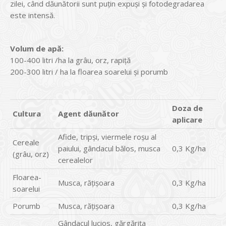
zilei, când dăunătorii sunt puţin expuşi şi fotodegradarea
este intensă.
Volum de apă:
100-400 litri /ha la grâu, orz, rapiță
200-300 litri / ha la floarea soarelui și porumb
Doza de
Cultura
Agent dăunător
aplicare
Afide, tripși, viermele roșu al
Cereale
paiului, gândacul bălos, musca
0,3 Kg/ha
(grâu, orz)
cerealelor
Floarea-
Musca, rățișoara
0,3 Kg/ha
soarelui
Porumb
Musca, rățișoara
0,3 Kg/ha
Gândacul lucios, gărgărița