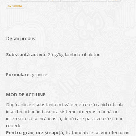
syngenta
Detalii produs
Substanță activă:
25 g/kg lambda-cihalotrin
Formulare:
granule
MOD DE ACȚIUNE
:
După aplicare substanţa activă penetrează rapid cuticula
insectei acţionând asupra sistemului nervos, dăunătorii
încetează să se hrănească, după care paralizează şi mor
repede.
Pentru grâu, orz și rapiță,
tratamentele se vor efectua în