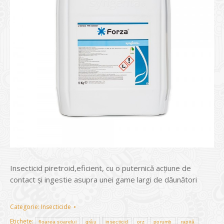
Insecticid piretroid,eficient, cu o puternică acţiune de
contact şi ingestie asupra unei game largi de dăunători
Categorie:
Insecticide
Etichete:
floarea soarelui
grâu
insecticid
orz
porumb
rapiță