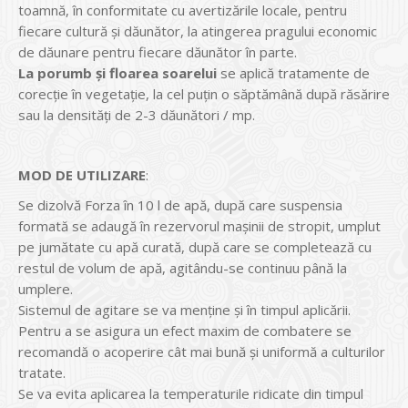
toamnă, în conformitate cu avertizările locale, pentru
fiecare cultură și dăunător, la atingerea pragului economic
de dăunare pentru fiecare dăunător în parte.
La porumb și floarea soarelui
se aplică tratamente de
corecție în vegetație, la cel puțin o săptămână după răsărire
sau la densități de 2-3 dăunători / mp.
MOD DE UTILIZARE
:
Se dizolvă Forza în 10 l de apă, după care suspensia
formată se adaugă în rezervorul maşinii de stropit, umplut
pe jumătate cu apă curată, după care se completează cu
restul de volum de apă, agitându-se continuu până la
umplere.
Sistemul de agitare se va menţine şi în timpul aplicării.
Pentru a se asigura un efect maxim de combatere se
recomandă o acoperire cât mai bună şi uniformă a culturilor
tratate.
Se va evita aplicarea la temperaturile ridicate din timpul