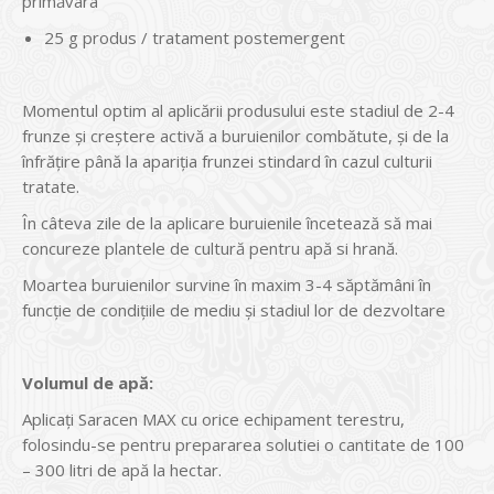
primăvara
25 g produs / tratament postemergent
Momentul optim al aplicării produsului este stadiul de 2-4
frunze și creștere activă a buruienilor combătute, și de la
înfrățire până la apariția frunzei stindard în cazul culturii
tratate.
În câteva zile de la aplicare buruienile încetează să mai
concureze plantele de cultură pentru apă si hrană.
Moartea buruienilor survine în maxim 3-4 săptămâni în
funcție de condițiile de mediu și stadiul lor de dezvoltare
Volumul de apă:
Aplicați Saracen MAX cu orice echipament terestru,
folosindu-se pentru prepararea solutiei o cantitate de 100
– 300 litri de apă la hectar.