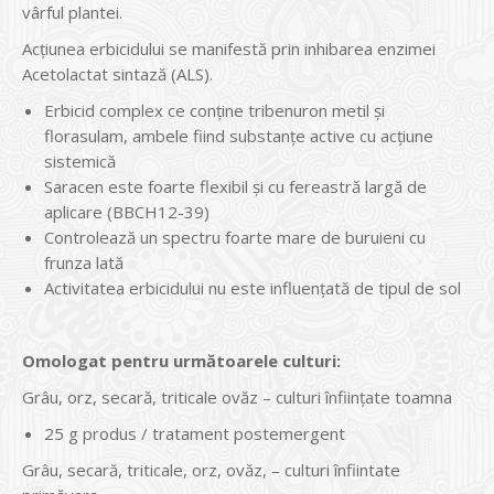
vârful plantei.
Acțiunea erbicidului se manifestă prin inhibarea enzimei
Acetolactat sintază (ALS).
Erbicid complex ce conține tribenuron metil și
florasulam, ambele fiind substanțe active cu acțiune
sistemică
Saracen este foarte flexibil și cu fereastră largă de
aplicare (BBCH12-39)
Controlează un spectru foarte mare de buruieni cu
frunza lată
Activitatea erbicidului nu este influențată de tipul de sol
Omologat pentru următoarele culturi:
Grâu, orz, secară, triticale ovăz – culturi înființate toamna
25 g produs / tratament postemergent
Grâu, secară, triticale, orz, ovăz, – culturi înfiintate