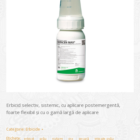
Erbicid selectiv, sistemic, cu aplicare postemergentă,
foarte flexibil și cu o gamă largă de aplicare
Categorie:
Erbicide
Etichete:
erbicid
grâu
nufarm
orz
secară
triticale ovăz