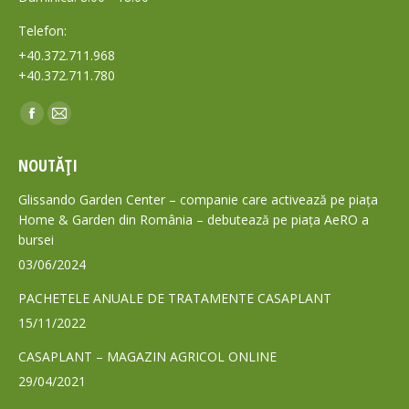
Telefon:
+40.372.711.968
+40.372.711.780
Find us on:
Facebook
Mail
page
page
NOUTĂȚI
opens
opens
in
in
Glissando Garden Center – companie care activează pe piața
new
new
Home & Garden din România – debutează pe piața AeRO a
bursei
window
window
03/06/2024
PACHETELE ANUALE DE TRATAMENTE CASAPLANT
15/11/2022
CASAPLANT – MAGAZIN AGRICOL ONLINE
29/04/2021