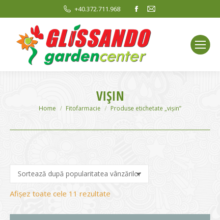
Facebook
Mail
+40.372.711.968
page
page
opens
opens
in
in
new
new
window
window
VIŞIN
You are here:
Home
Fitofarmacie
Produse etichetate „vişin”
Sortat
Afișez toate cele 11 rezultate
după
evaluarea