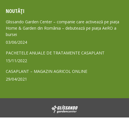
page
page
NOUTĂȚI
opens
opens
in
in
Glissando Garden Center – companie care activează pe piața
new
new
Home & Garden din România – debutează pe piața AeRO a
bursei
window
window
03/06/2024
PACHETELE ANUALE DE TRATAMENTE CASAPLANT
15/11/2022
CASAPLANT – MAGAZIN AGRICOL ONLINE
29/04/2021
© 2024 - Toate drepturile rezervate GLISSANDO Garden Center S.A.
Footer GLS