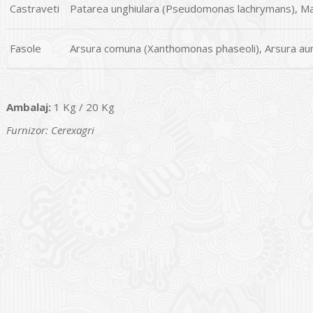
Castraveti
Patarea unghiulara (Pseudomonas lachrymans), M
Fasole
Arsura comuna (Xanthomonas phaseoli), Arsura au
Ambalaj:
1 Kg / 20 Kg
Furnizor: Cerexagri
I
o Garden Center – companie
vează pe piața Home & Garden
nia – debutează pe piața AeRO