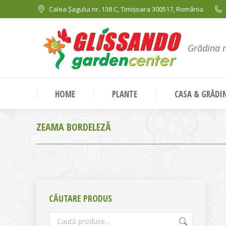
Calea Șagului nr. 138 C, Timișoara 300517, România
Grădina 
HOME
PLANTE
CASA & GRĂDI
ZEAMA BORDELEZĂ
CĂUTARE PRODUS