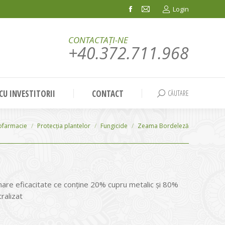
Login
Facebook
Mail
page
page
CONTACTAȚI-NE
opens
opens
+40.372.711.968
in
in
new
new
window
window
 CU INVESTITORII
CONTACT
CĂUTARE
Search:
tofarmacie
Protecția plantelor
Fungicide
Zeama Bordeleză
mare eficacitate ce conține 20% cupru metalic și 80%
ralizat