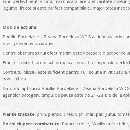
Fiind perfect neutralizata, micronizata, are o eficacitate indelung
legume, fructe si este perfect compatibila cu majoritatea insecto
Mod de acțiune:
Bouillie Bordelaise – Zeama Bordeleza WDG actioneaza prin conta
efect preventiv si curativ.
Pentru obtinerea unui efect maxim este necesara o acoperire un
Fiind micronizat, produsul formeaza imediat o suspensie perfect
Continutul plicului este suficient pentru 10 l solutie in viticultura, 
pomicultura.
Datorita faptului ca Bouillie Bordelaise – Zeama Bordeleza WDG es
agentilor patogeni, timpul de pauza este de 21-28 zile de la apli
Plante tratate:
prun, piersic, cireș, vișin, măr, păr, gutui, toma
Boli si ciuperci combatute:
Patarea rosie, Monilioza fructelor