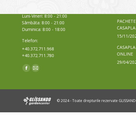
a bursei
Orar:
03/06/20
Luni-Vineri: 8:00 - 21:00
PACHETE
Sâmbăta: 8:00 - 21:00
CASAPLA
Duminica: 8:00 - 18:00
15/11/20
Telefon:
CASAPLA
+40.372.711.968
ONLINE
+40.372.711.780
29/04/20
Find us on:
Facebook
Mail
page
page
opens
opens
in
in
© 2024 - Toate drepturile rezervate GLISSAN
new
new
window
window