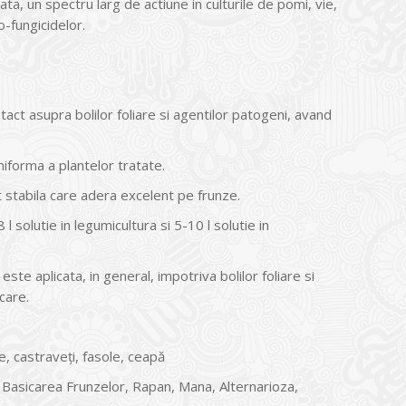
ata, un spectru larg de actiune in culturile de pomi, vie,
-fungicidelor.
ct asupra bolilor foliare si agentilor patogeni, avand
iforma a plantelor tratate.
 stabila care adera excelent pe frunze.
8 l solutie in legumicultura si 5-10 l solutie in
te aplicata, in general, impotriva bolilor foliare si
care.
te, castraveți, fasole, ceapă
, Basicarea Frunzelor, Rapan, Mana, Alternarioza,