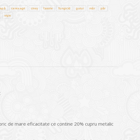
apă
cerexagri
cireș
fasole
fungicid
gutui
măr
păr
vişin
t
ric de mare eficacitate ce contine 20% cupru metalic