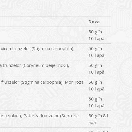
Doza
50 g în
10 l apă
uirea frunzelor (Stigmina carpophila),
50 g în
10 l apă
 frunzelor (Coryneum beijerinckii),
50 g în
10 l apă
frunzelor (Stigmina carpophila), Monilioza
50 g în
10 l apă
50 g în
10 l apă
ria solani), Patarea frunzelor (Septoria
50 g în 8 l
apă