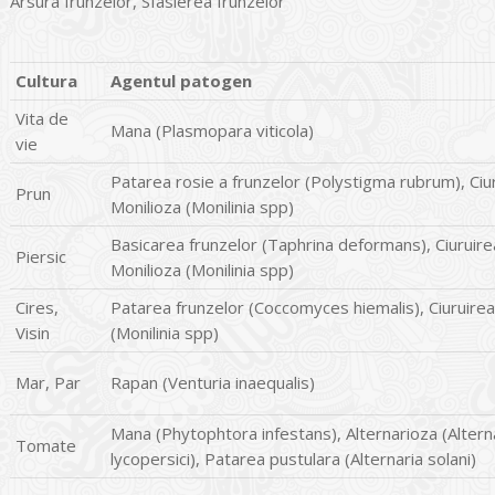
Arsura frunzelor, Sfasierea frunzelor
Cultura
Agentul patogen
Vita de
Mana (Plasmopara viticola)
vie
Patarea rosie a frunzelor (Polystigma rubrum), Ciur
Prun
Monilioza (Monilinia spp)
Basicarea frunzelor (Taphrina deformans), Ciuruirea
Piersic
Monilioza (Monilinia spp)
Cires,
Patarea frunzelor (Coccomyces hiemalis), Ciuruirea 
Visin
(Monilinia spp)
Mar, Par
Rapan (Venturia inaequalis)
Mana (Phytophtora infestans), Alternarioza (Alterna
Tomate
lycopersici), Patarea pustulara (Alternaria solani)