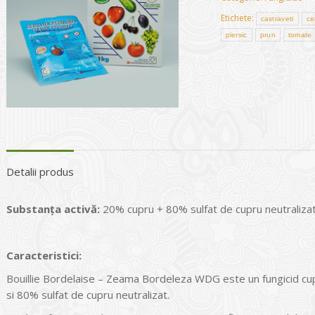
Etichete:
castraveti
ce
piersic
prun
tomate
Detalii produs
Substanța activă:
20% cupru + 80% sulfat de cupru neutraliza
Caracteristici:
Bouillie Bordelaise – Zeama Bordeleza WDG este un fungicid cup
si 80% sulfat de cupru neutralizat.