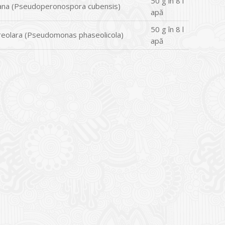
50 g în 8 l
ana (Pseudoperonospora cubensis)
apă
50 g în 8 l
reolara (Pseudomonas phaseolicola)
apă