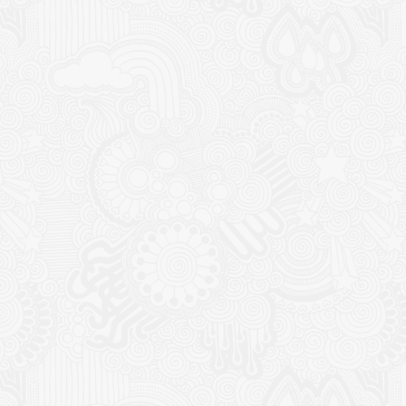
CONTACT
NOUTĂȚ
Sediul principal
Glissand
care acti
Timișoara, Calea Șagului nr. 138 C
din Româ
Cod Poștal 300517 / România