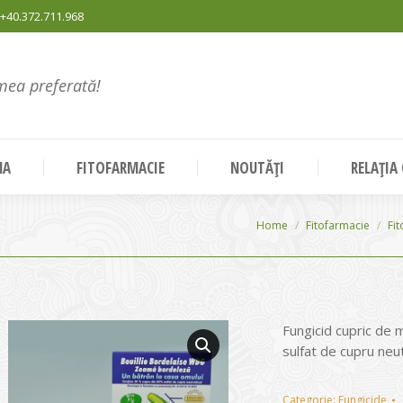
+40.372.711.968
mea preferată!
NA
FITOFARMACIE
NOUTĂȚI
RELAȚIA
You are here:
Home
Fitofarmacie
Fi
Fungicid cupric de 
sulfat de cupru neut
Categorie:
Fungicide