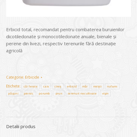
Erbicid total, recomandat pentru combaterea buruienilor
dicotiledonate și monocotiledonate anuale, bienale şi
perene din livezi, respectiv terenurile fără destinaţie
agricolă
Categorie:
Erbicide
Etichete:
căi ferate
cais
cireș
erbicid
măr
miriști
nufarm
păşuni
piersic
porumb
prun
terenuri necultivate
vişin
Detalii produs