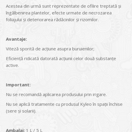
Acestea din urmă sunt reprezentate de ofilire treptată şi
îngălbenirea plantelor, efecte urmate de necrozarea
foliajului şi deteriorarea rădăcinilor şi rizomilor.
Avantaje:
Viteză sporită de acțiune asupra buruienilor;
Eficiență ridicată datorată acțiunii celor două substanțe
active.
Important:
Nu se recomandă aplicarea produsului prin irigare.
Nu se aplică tratamente cu produsul Kyleo în spații închise
(sere și solarii).
Ambalaj:
1 L / 5 L