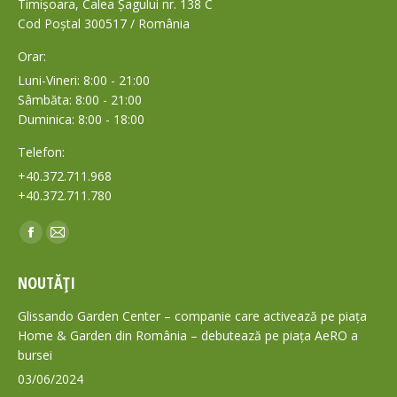
Timișoara, Calea Șagului nr. 138 C
Cod Poștal 300517 / România
Orar:
Luni-Vineri: 8:00 - 21:00
Sâmbăta: 8:00 - 21:00
Duminica: 8:00 - 18:00
Telefon:
+40.372.711.968
+40.372.711.780
Find us on:
Facebook
Mail
page
page
NOUTĂȚI
opens
opens
in
in
Glissando Garden Center – companie care activează pe piața
new
new
Home & Garden din România – debutează pe piața AeRO a
bursei
window
window
03/06/2024