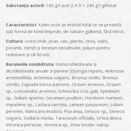
Substanţa activă:
160 g/l acid 2,4 D + 240 g/l glifosat
Caracteristici:
Kyleo este un erbicid total ce se prezintă
sub forma de lichid limpede, de culoare galbenă, fără miros.
Cultura:
Livezi (măr, prun, cais, piersic, cireș, vişin),
porumb, miriști și terenuri necultivate, pășuni pentru
reânnoire și căi ferate.
Buruienile combătute:
monocotiledonate și
dicotiledonate anuale și perene (Elytrigia repens, Ambrosia
artemisiifolia, Artemisia vulgaris, Bromus mollis, Bromus
sterilis, Capsella bursa-pastoris, Cirsium arvense, Cirsium
sp., Convolvulus arvensis, Echinocloa crus-galii, Epilobium
sp., Galium aparine, Geranium pusillum, Hordeum murinum,
Impatiens sp., Lactura serriola, Lamium purpureum, Lolium
perenne, Matricaria inodora, Poa anua, Senocio sp., Senecio
vulgaris, Stellaria media, Taraxacum officiale, Urtica dioica,
Veronica persicae, Veronica sp., Viola tricolor subsp.