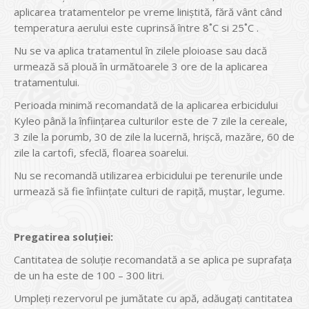
aplicarea tratamentelor pe vreme liniştită, fără vânt când
temperatura aerului este cuprinsă între 8˚C si 25˚C .
Nu se va aplica tratamentul în zilele ploioase sau dacă
urmează să plouă în următoarele 3 ore de la aplicarea
tratamentului.
Perioada minimă recomandată de la aplicarea erbicidului
Kyleo până la înfiinţarea culturilor este de 7 zile la cereale,
3 zile la porumb, 30 de zile la lucernă, hrişcă, mazăre, 60 de
zile la cartofi, sfeclă, floarea soarelui.
Nu se recomandă utilizarea erbicidului pe terenurile unde
urmează să fie înfiinţate culturi de rapiţă, muştar, legume.
Pregatirea soluţiei:
Cantitatea de soluţie recomandată a se aplica pe suprafaţa
de un ha este de 100 – 300 litri.
Umpleţi rezervorul pe jumătate cu apă, adăugaţi cantitatea