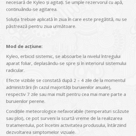
necesară de Kyleo şi agitaţi. Se umple rezervorul cu apă,
continuându-se agitarea.
Soluţia trebuie aplicată în ziua în care este pregătită, nu se
păstrează pentru ziua următoare.
Mod de acţiune:
Kyleo, erbicid sistemic, se absoarbe la nivelul întregului
aparat foliar, deplasându-se spre şi în interiorul sistemului
radicular.
Efecte vizibile se constată după 2 – 4 zile de la momentul
administrării (în cazul majorităţii buruienilor anuale),
respectiv 7 zile sau mai mult pentru cea mai mare parte a
buruienilor perene.
Condiţiile meteorologice nefavorabile (temperaturi scăzute
sau ploi), ce pot surveni la scurtă vreme de la realizarea
tratamentului, pot încetini activitatea produsului, întârziind
dezvoltarea simptomelor vizuale.