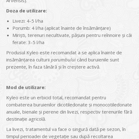
Arvensis).
Doza de utilizare:
Livezi: 4-5 l/ha
Porumb: 4 l/ha (aplicat înainte de însămânțare)
Miriști, terenuri necultivate, pășuni pentru reînnoire și căi
ferate: 3-5 l/ha
Produsul Kyleo este recomandat a se aplica înainte de
insămânțarea culturii
porumbului
când buruienile sunt
prezente, în faza tânără și în creștere activă.
Mod de utilizare:
Kyleo este un erbicid total, recomandat pentru
combaterea buruienilor dicotiledonate și monocotiledonate
anuale, bienale şi perene din livezi, respectiv terenurile fără
destinaţie agricolă.
La livezi, tratamentul va face o singură dată pe sezon, în
timpul perioadei de vegetație sau după recoltarea