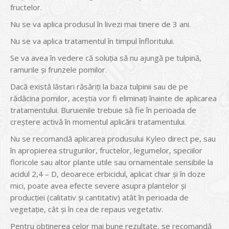
fructelor.
Nu se va aplica produsul în livezi mai tinere de 3 ani.
Nu se va aplica tratamentul în timpul înfloritului.
Se va avea în vedere că soluția să nu ajungă pe tulpină,
ramurile și frunzele pomilor.
Dacă există lăstari răsăriți la baza tulpinii sau de pe
rădăcina pomilor, aceștia vor fi eliminați înainte de aplicarea
tratamentului. Buruienile trebuie să fie în perioada de
creștere activă în momentul aplicării tratamentului.
Nu se recomandă aplicarea produsului Kyleo direct pe, sau
în apropierea strugurilor, fructelor, legumelor, speciilor
floricole sau altor plante utile sau ornamentale sensibile la
acidul 2,4 – D, deoarece erbicidul, aplicat chiar şi în doze
mici, poate avea efecte severe asupra plantelor și
producţiei (calitativ şi cantitativ) atât în perioada de
vegetaţie, cât şi în cea de repaus vegetativ.
Pentru obţinerea celor mai bune rezultate, se recomandă