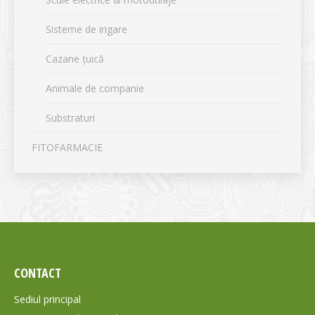
Sisteme de irigare
Cazane țuică
Animale de companie
Substraturi
FITOFARMACIE
CONTACT
Sediul principal