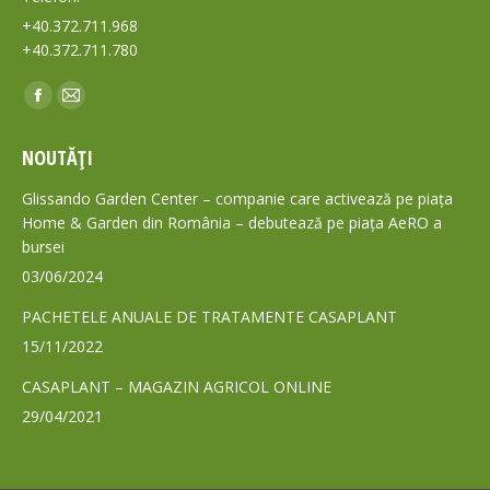
+40.372.711.968
+40.372.711.780
Find us on:
Facebook
Mail
page
page
NOUTĂȚI
opens
opens
in
in
Glissando Garden Center – companie care activează pe piața
new
new
Home & Garden din România – debutează pe piața AeRO a
bursei
window
window
03/06/2024
PACHETELE ANUALE DE TRATAMENTE CASAPLANT
15/11/2022
CASAPLANT – MAGAZIN AGRICOL ONLINE
29/04/2021