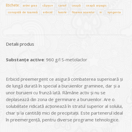
Etichete:
ardei gras
căpșun
cartof
ceapă
ceapă arpagic
conopidă de toamnă
erbicid
fasole
floarea soarelui
in
syngenta
Detalii produs
Substanțe active
: 960 g/l S-metolaclor
Erbicid preemergent ce asigură combaterea superioară şi
de lungă durată în special a buruienilor graminee, dar şi a
unor buruieni cu frunză lată. Rămâne activ şi nu se
deplasează din zona de germinare a buruienilor. Are o
solubilitate ridicată acţionează în stratul superior al solului,
chiar şi la cantităţi mici de precipitaţii. Este partenerul ideal
în preemergenţă, pentru diverse programe tehnologice.