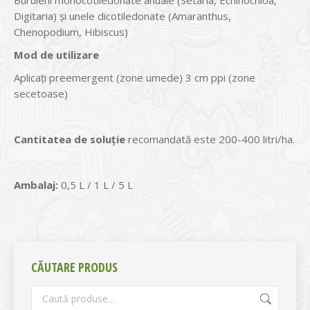
Buruieni monocotiledonate anuale (Setaria, Echinochloa,
Digitaria) și unele dicotiledonate (Amaranthus,
Chenopodium, Hibiscus)
Mod de utilizare
Aplicaţi preemergent (zone umede) 3 cm ppi (zone
secetoase)
Cantitatea de soluţie
recomandată este 200-400 litri/ha.
Ambalaj:
0,5 L / 1 L / 5 L
CĂUTARE PRODUS