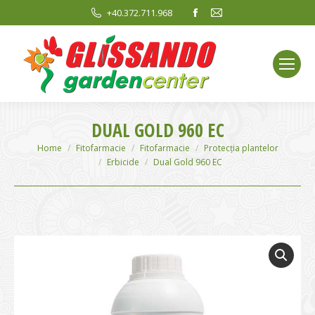
Facebook
Mail
+40.372.711.968
page
page
opens
opens
in
in
new
new
window
window
DUAL GOLD 960 EC
You are here:
Home
Fitofarmacie
Fitofarmacie
Protecția plantelor
Erbicide
Dual Gold 960 EC