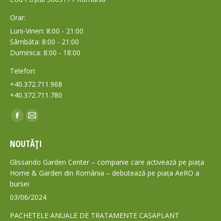
Orar:
Luni-Vineri: 8:00 - 21:00
Sâmbăta: 8:00 - 21:00
Duminica: 8:00 - 18:00
Telefon:
+40.372.711.968
+40.372.711.780
Find us on:
Facebook
Mail
page
page
NOUTĂȚI
opens
opens
in
in
Glissando Garden Center – companie care activează pe piața
new
new
Home & Garden din România – debutează pe piața AeRO a
bursei
window
window
03/06/2024
PACHETELE ANUALE DE TRATAMENTE CASAPLANT