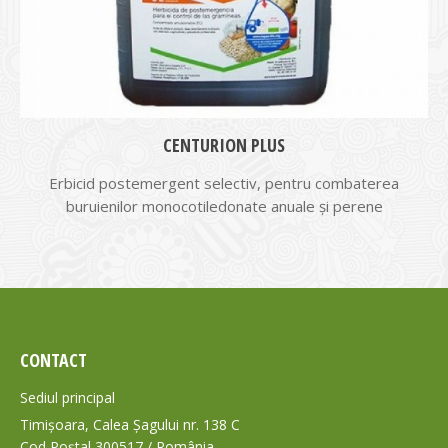
CENTURION PLUS
Erbicid postemergent selectiv, pentru combaterea
buruienilor mono­cotiledonate anuale și perene
CONTACT
Sediul principal
Timișoara, Calea Șagului nr. 138 C
Cod Poștal 300517 / România