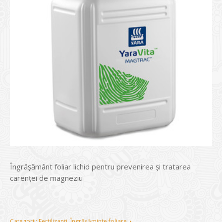
Îngrăşământ foliar lichid pentru prevenirea şi tratarea
carenţei de magneziu
Categorii:
Fertilizanți
,
Îngrășăminte foliare