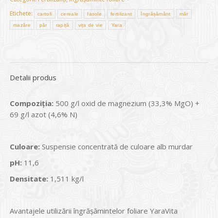
Etichete:
cartofi
cereale
fasole
fertilizant
îngrășământ
măr
mazăre
păr
rapiță
vița de vie
Yara
Detalii produs
Compoziţia:
500 g/l oxid de magnezium (33,3% MgO) +
69 g/l azot (4,6% N)
Culoare:
Suspensie concentrată de culoare alb murdar
pH:
11,6
Densitate:
1,511 kg/l
Avantajele utilizării îngrăşămintelor foliare YaraVita