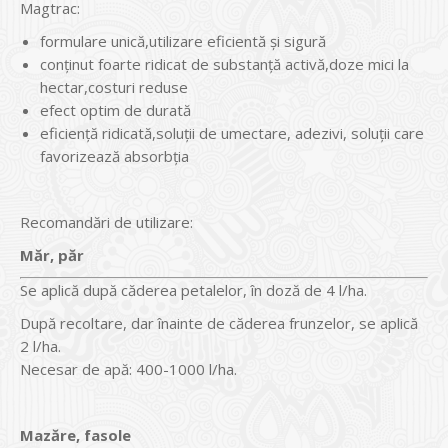
Magtrac:
formulare unică,utilizare eficientă şi sigură
conţinut foarte ridicat de substanţă activă,doze mici la
hectar,costuri reduse
efect optim de durată
eficienţă ridicată,soluţii de umectare, adezivi, soluţii care
favorizează absorbţia
Recomandări de utilizare:
Măr, păr
Se aplică după căderea petalelor, în doză de 4 l/ha.
După recoltare, dar înainte de căderea frunzelor, se aplică
2 l/ha.
Necesar de apă: 400-1000 l/ha.
Mazăre, fasole