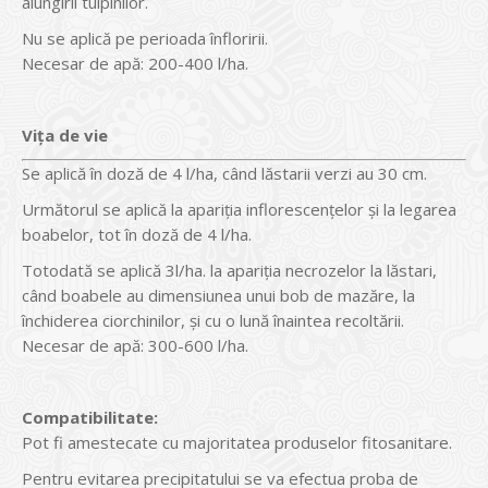
alungirii tulpinilor.
Nu se aplică pe perioada înfloririi.
Necesar de apă: 200-400 l/ha.
Viţa de vie
Se aplică în doză de 4 l/ha, când lăstarii verzi au 30 cm.
Următorul se aplică la apariţia inflorescenţelor şi la legarea
boabelor, tot în doză de 4 l/ha.
Totodată se aplică 3l/ha. la apariţia necrozelor la lăstari,
când boabele au dimensiunea unui bob de mazăre, la
închiderea ciorchinilor, şi cu o lună înaintea recoltării.
Necesar de apă: 300-600 l/ha.
Compatibilitate:
Pot fi amestecate cu majoritatea produselor fitosanitare.
Pentru evitarea precipitatului se va efectua proba de