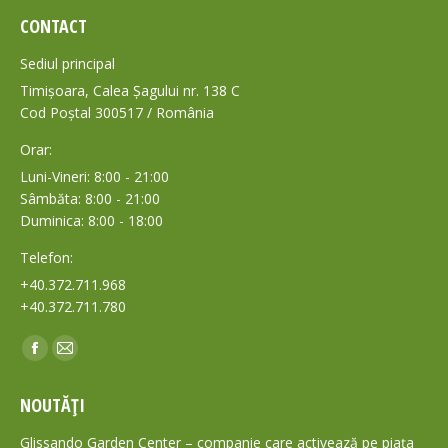
CONTACT
Sediul principal
Timișoara, Calea Șagului nr. 138 C
Cod Poștal 300517 / România
Orar:
Luni-Vineri: 8:00 - 21:00
Sâmbăta: 8:00 - 21:00
Duminica: 8:00 - 18:00
Telefon:
+40.372.711.968
+40.372.711.780
Find us on:
Facebook
Mail
page
page
NOUTĂȚI
opens
opens
in
in
Glissando Garden Center – companie care activează pe piața