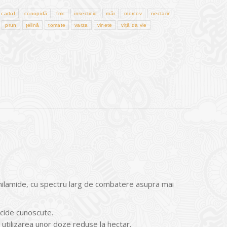
cartof
conopidă
fmc
insecticid
măr
morcov
nectarin
prun
țelină
tomate
varza
vinete
viță da vie
anilamide, cu spectru larg de combatere asupra mai
ticide cunoscute.
la utilizarea unor doze reduse la hectar.