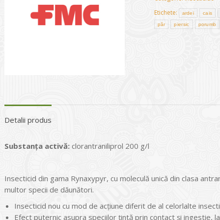
Etichete:
ardei
cais
păr
piersic
porumb
Detalii produs
Substanţa activă:
clorantraniliprol 200 g/l
Insecticid din gama Rynaxypyr, cu moleculă unică din clasa antr
multor specii de dăunători.
Insecticid nou cu mod de acţiune diferit de al celorlalte insec
Efect puternic asupra speciilor ţintă prin contact și ingestie, 