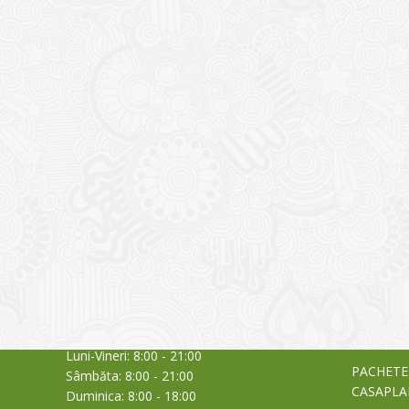
CONTACT
NOUTĂȚ
Sediul principal
Glissand
care acti
Timișoara, Calea Șagului nr. 138 C
din Româ
Cod Poștal 300517 / România
a bursei
Orar:
03/06/20
Luni-Vineri: 8:00 - 21:00
PACHETE
Sâmbăta: 8:00 - 21:00
CASAPLA
Duminica: 8:00 - 18:00