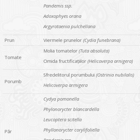
Pandemis ssp.
Adoxophyes orana
Argyrotaenia pulchellana
Prun
Viermele prunelor
(Cydia funebrana)
Molia tomatelor
(Tuta absoluta)
Tomate
Omida fructificațiilor
(Helicoverpa arnigera)
Sfredelitorul porumbului
(Ostrinia nubilalis)
Porumb
Helicoverpa armigera
Cydya pomonella
Phylonorycter blancardella
Leucoptera scitella
Phyllonorycter corylifoliella
Păr
Pandemis ssp.