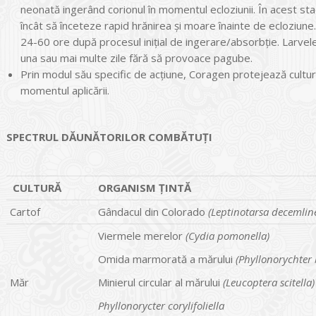
neonată ingerând corionul în momentul ecloziunii. În acest sta
încât să înceteze rapid hrănirea și moare înainte de ecloziune
24-60 ore după procesul iniţial de ingerare/absorbţie. Larvel
una sau mai multe zile fără să provoace pagube.
Prin modul său specific de acţiune, Coragen protejează cultura
momentul aplicării.
SPECTRUL DĂUNĂTORILOR COMBĂTUŢI
CULTURĂ
ORGANISM ȚINTĂ
Cartof
Gândacul din Colorado
(Leptinotarsa decemlin
Viermele merelor
(Cydia pomonella)
Omida marmorată a mărului
(Phyllonorychter 
Măr
Minierul circular al mărului
(Leucoptera scitella)
Phyllonorycter corylifoliella