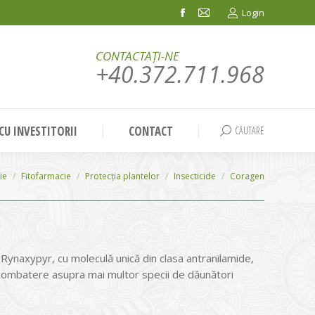
Login
Facebook
Mail
page
page
CONTACTAȚI-NE
opens
opens
+40.372.711.968
in
in
new
new
window
window
 CU INVESTITORII
CONTACT
CĂUTARE
Search:
ie
Fitofarmacie
Protecția plantelor
Insecticide
Coragen
 Rynaxypyr, cu moleculă unică din clasa antranilamide,
combatere asupra mai multor specii de dăunători