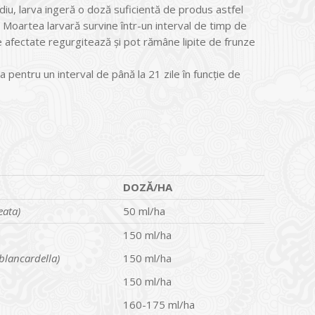
diu, larva ingeră o doză suficientă de produs astfel
. Moartea larvară survine într-un interval de timp de
e afectate regurgitează și pot rămâne lipite de frunze
 pentru un interval de până la 21 zile în funcţie de
DOZĂ/HA
eata)
50 ml/ha
150 ml/ha
blancardella)
150 ml/ha
150 ml/ha
160-175 ml/ha