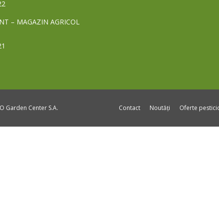
22
NT – MAGAZIN AGRICOL
21
DO Garden Center S.A.
Contact
Noutăți
Oferte pestic