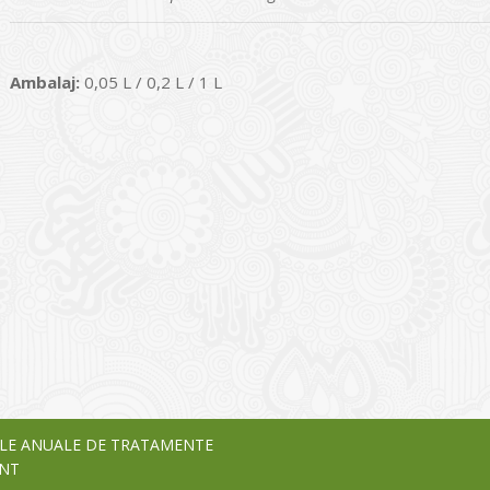
Ambalaj:
0,05 L / 0,2 L / 1 L
I
o Garden Center – companie
vează pe piața Home & Garden
nia – debutează pe piața AeRO
24
LE ANUALE DE TRATAMENTE
NT