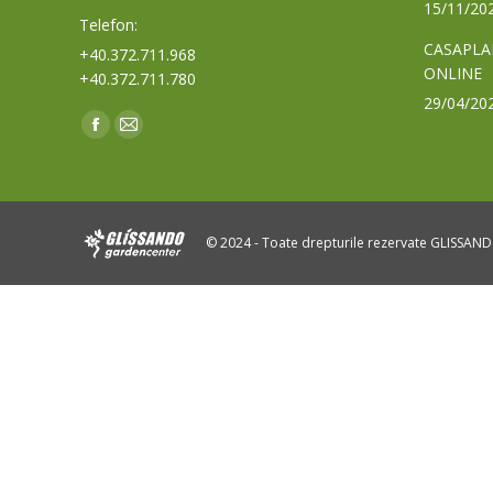
15/11/20
Telefon:
CASAPLA
+40.372.711.968
ONLINE
+40.372.711.780
29/04/20
Find us on:
Facebook
Mail
page
page
opens
opens
in
in
© 2024 - Toate drepturile rezervate GLISSAN
new
new
window
window