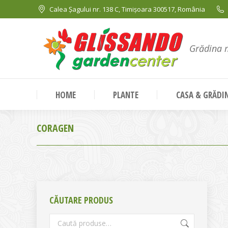
Calea Șagului nr. 138 C, Timișoara 300517, România
Grădina 
HOME
PLANTE
CASA & GRĂDI
CORAGEN
CĂUTARE PRODUS