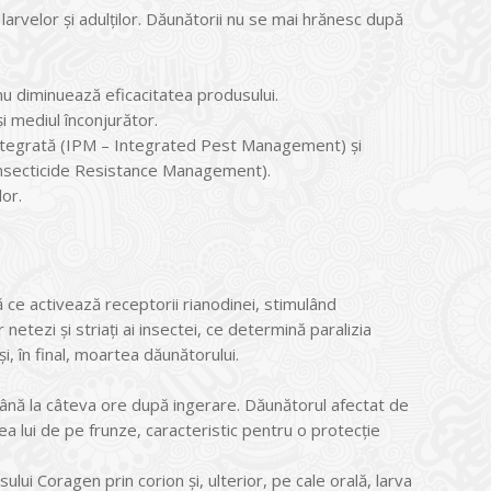
 larvelor și adulţilor. Dăunătorii nu se mai hrănesc după
nu diminuează eficacitatea produsului.
și mediul înconjurător.
tegrată (IPM – Integrated Pest Management) și
Insecticide Resistance Management).
or.
ă ce activează receptorii rianodinei, stimulând
netezi și striaţi ai insectei, ce determină paralizia
i, în final, moartea dăunătorului.
 până la câteva ore după ingerare. Dăunătorul afectat de
 lui de pe frunze, caracteristic pentru o protecție
lui Coragen prin corion și, ulterior, pe cale orală, larva