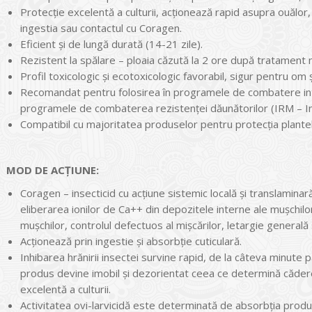
Protecţie excelentă a culturii, acţionează rapid asupra ouălor,
ingestia sau contactul cu Coragen.
Eficient și de lungă durată (14-21 zile).
Rezistent la spălare – ploaia căzută la 2 ore după tratament 
Profil toxicologic și ecotoxicologic favorabil, sigur pentru om 
Recomandat pentru folosirea în programele de combatere in
programele de combaterea rezistenţei dăunătorilor (IRM – 
Compatibil cu majoritatea produselor pentru protecţia plantel
MOD DE ACŢIUNE:
Coragen – insecticid cu acţiune sistemic locală și translaminar
eliberarea ionilor de Ca++ din depozitele interne ale mușchilor 
mușchilor, controlul defectuos al mișcărilor, letargie generală ș
Acţionează prin ingestie și absorbţie cuticulară.
Inhibarea hrănirii insectei survine rapid, de la câteva minute
produs devine imobil și dezorientat ceea ce determină căderea
excelentă a culturii.
Activitatea ovi-larvicidă este determinată de absorbția produsu