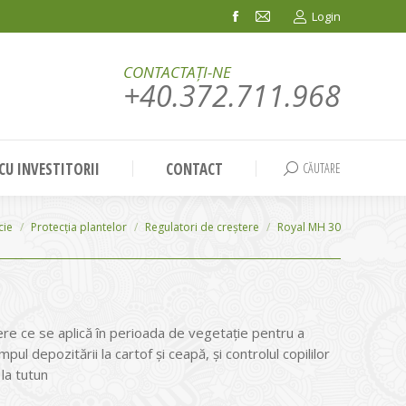
Login
Facebook
Mail
page
page
CONTACTAȚI-NE
opens
opens
+40.372.711.968
in
in
new
new
window
window
 CU INVESTITORII
CONTACT
CĂUTARE
Search:
cie
Protecția plantelor
Regulatori de creștere
Royal MH 30
re ce se aplică în perioada de vegetație pentru a
impul depozitării la cartof și ceapă, și controlul copililor
 la tutun