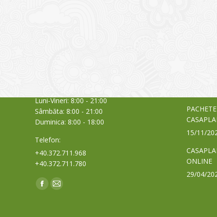
CONTACT
NOUTĂȚ
Sediul principal
Glissand
care acti
Timișoara, Calea Șagului nr. 138 C
din Româ
Cod Poștal 300517 / România
a bursei
Orar:
03/06/20
Luni-Vineri: 8:00 - 21:00
PACHETE
Sâmbăta: 8:00 - 21:00
CASAPLA
Duminica: 8:00 - 18:00
15/11/20
Telefon:
CASAPLA
+40.372.711.968
ONLINE
+40.372.711.780
29/04/20
Find us on:
Facebook
Mail
page
page
opens
opens