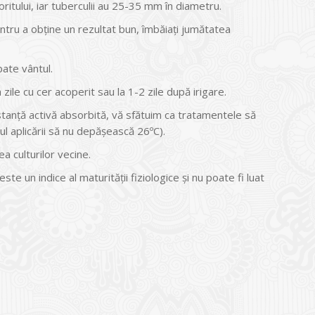
oritului, iar tuberculii au 25-35 mm în diametru.
ntru a obține un rezultat bun, îmbăiați jumătatea
bate vântul.
le cu cer acoperit sau la 1-2 zile după irigare.
tanță activă absorbită, vă sfătuim ca tratamentele să
l aplicării să nu depășească 26ºC).
ea culturilor vecine.
te un indice al maturității fiziologice și nu poate fi luat