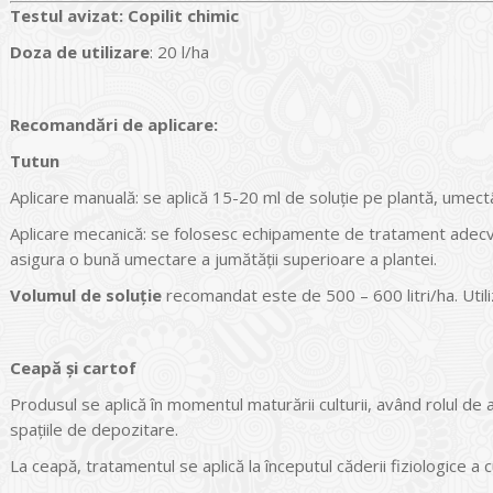
Testul avizat
:
Copilit chimic
Doza de utilizare
: 20 l/ha
Recomandări de aplicare:
Tutun
Aplicare manuală: se aplică 15-20 ml de soluție pe plantă, umect
Aplicare mecanică: se folosesc echipamente de tratament adecvate
asigura o bună umectare a jumătății superioare a plantei.
Volumul de soluție
recomandat este de 500 – 600 litri/ha. Util
Ceapă și cartof
Produsul se aplică în momentul maturării culturii, având rolul de a 
spațiile de depozitare.
La ceapă, tratamentul se aplică la începutul căderii fiziologice a 