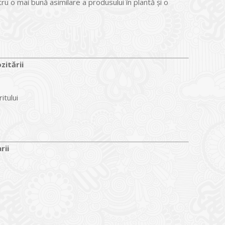
u o mai bună asimilare a produsului în plantă și o
zitării
itului
rii