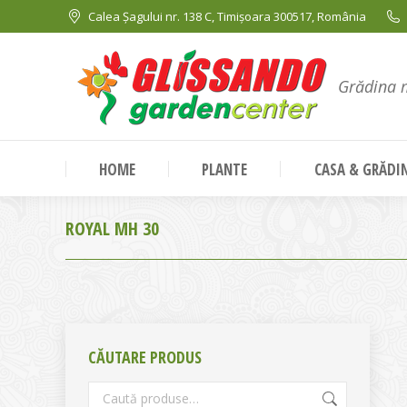
Calea Șagului nr. 138 C, Timișoara 300517, România
Grădina 
HOME
PLANTE
CASA & GRĂDI
ROYAL MH 30
CĂUTARE PRODUS