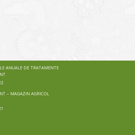
I
o Garden Center – companie
vează pe piața Home & Garden
nia – debutează pe piața AeRO
24
LE ANUALE DE TRATAMENTE
NT
22
NT – MAGAZIN AGRICOL
21