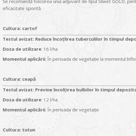
Se recomandă folosirea unui adjuvant de tipul Silwet GOLD, pentr
eficacitate sporită.
Cultura:
cartof
Testul avizat
:
Reduce încoțlirea tuberculilor în timpul depo
Doza de utilizare
: 16 l/ha
Momentul aplicării
: În perioada de vegetație la momentul înflor
Cultura:
ceapă
Testul avizat
:
Previne încolțirea bulbilor în timpul depozita
Doza de utilizare
: 12 l/ha
Momentul aplicării
: În perioada de vegetație
Cultura:
tutun