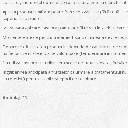
La cartof, momentul optim este când cultura este la sfârșitul înfl
Aplicați produsul uniform peste frunzele zvântate (fără rouă). Pe
superioară a plantei.
Se va evita aplicarea asupra plantelor ofilite sau în zilele în care 
Momentele ideale pentru tratament sunt: dimineața devreme, în zi
Deoarece eficacitatea produsului depinde de cantitatea de subs
nu fie făcute în zilele foarte călduroase (temperatura în momentu
Nu utilizați asupra culturilor semincere de tutun și evitați îmbăier
Îngălbenirea anticipată a frunzelor ca urmare a tratamentului nu es
ca referință pentru stabilirea epocii de recoltare.
Ambalaj:
20 L