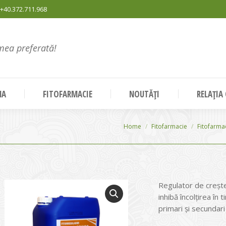
+40.372.711.968
mea preferată!
NA
FITOFARMACIE
NOUTĂȚI
RELAȚIA
You are here:
Home
Fitofarmacie
Fitofarma
Regulator de crește
inhibă încolțirea în t
primari și secundari