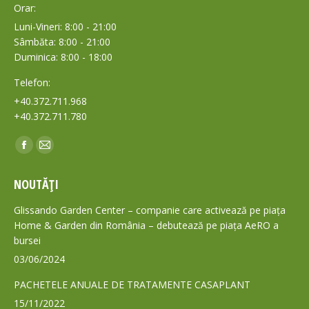
Orar:
Luni-Vineri: 8:00 - 21:00
Sâmbăta: 8:00 - 21:00
Duminica: 8:00 - 18:00
Telefon:
+40.372.711.968
+40.372.711.780
Find us on:
Facebook
Mail
page
page
NOUTĂȚI
opens
opens
in
in
Glissando Garden Center – companie care activează pe piața
new
new
Home & Garden din România – debutează pe piața AeRO a
bursei
window
window
03/06/2024
PACHETELE ANUALE DE TRATAMENTE CASAPLANT
15/11/2022