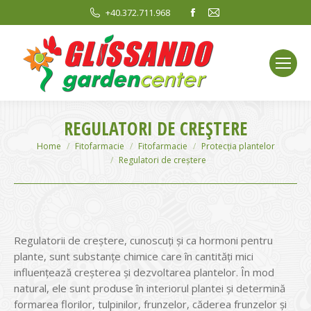
Facebook
Mail
+40.372.711.968
page
page
opens
opens
in
in
new
new
window
window
REGULATORI DE CREȘTERE
You are here:
Home
Fitofarmacie
Fitofarmacie
Protecția plantelor
Regulatori de creștere
Regulatorii de creștere, cunoscuți și ca hormoni pentru
plante, sunt substanțe chimice care în cantități mici
influențează creșterea și dezvoltarea plantelor. În mod
natural, ele sunt produse în interiorul plantei și determină
formarea florilor, tulpinilor, frunzelor, căderea frunzelor și