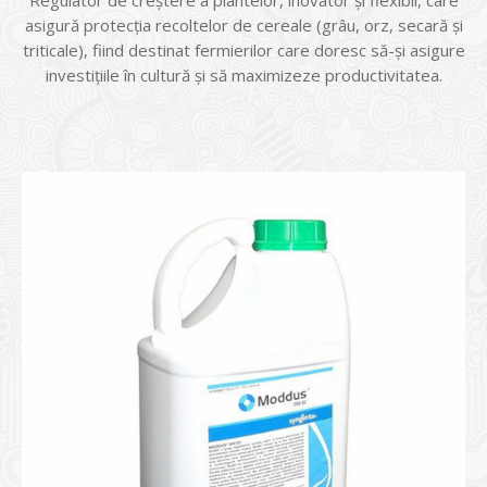
Regulator de creştere a plantelor, inovator şi flexibil, care
asigură protecţia recoltelor de cereale (grâu, orz, secară și
triticale), fiind destinat fermierilor care doresc să-şi asigure
investițiile în cultură şi să maximizeze productivitatea.