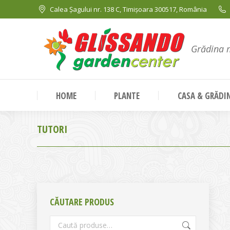
Calea Șagului nr. 138 C, Timișoara 300517, România
Grădina 
HOME
PLANTE
CASA & GRĂDI
TUTORI
CĂUTARE PRODUS