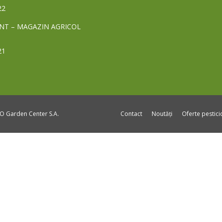
22
NT – MAGAZIN AGRICOL
21
DO Garden Center S.A.
Contact
Noutăți
Oferte pestic