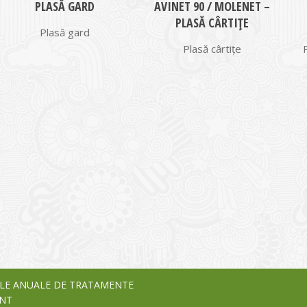
PLASĂ GARD
AVINET 90 / MOLENET –
PLASĂ CÂRTIȚE
Plasă gard
Plasă cârtițe
I
o Garden Center – companie
vează pe piața Home & Garden
nia – debutează pe piața AeRO
24
LE ANUALE DE TRATAMENTE
NT