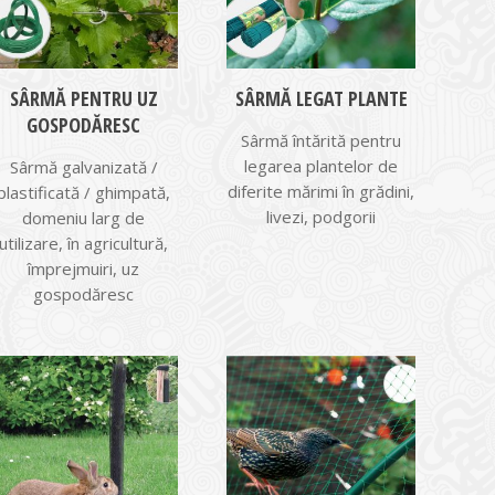
SÂRMĂ PENTRU UZ
SÂRMĂ LEGAT PLANTE
GOSPODĂRESC
Sârmă întărită pentru
legarea plantelor de
Sârmă galvanizată /
diferite mărimi în grădini,
plastificată / ghimpată,
livezi, podgorii
domeniu larg de
utilizare, în agricultură,
împrejmuiri, uz
gospodăresc