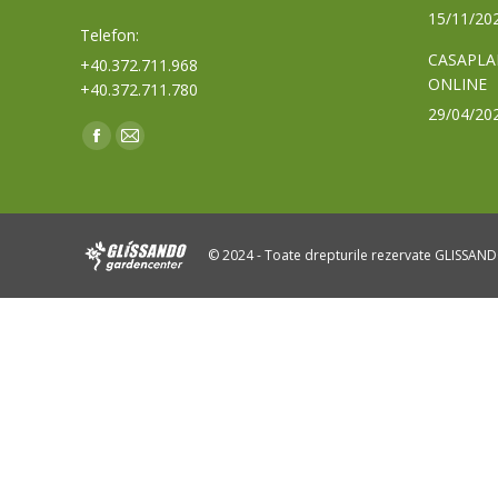
15/11/20
Telefon:
CASAPLA
+40.372.711.968
ONLINE
+40.372.711.780
29/04/20
Find us on:
Facebook
Mail
page
page
opens
opens
in
in
© 2024 - Toate drepturile rezervate GLISSAN
new
new
window
window