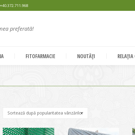
+40.372.711.968
mea preferată!
NA
FITOFARMACIE
NOUTĂȚI
RELAȚIA