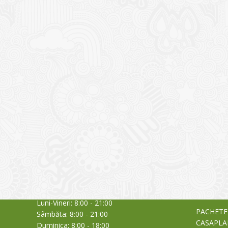
CONTACT
NOUTĂȚ
Sediul principal
Glissand
care acti
Timișoara, Calea Șagului nr. 138 C
din Româ
Cod Poștal 300517 / România
a bursei
Orar:
03/06/20
Luni-Vineri: 8:00 - 21:00
PACHETE
Sâmbăta: 8:00 - 21:00
CASAPLA
Duminica: 8:00 - 18:00