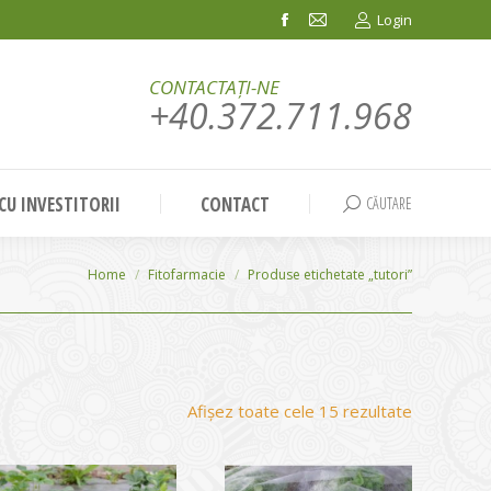
Login
Facebook
Mail
page
page
CONTACTAȚI-NE
opens
opens
+40.372.711.968
in
in
new
new
window
window
 CU INVESTITORII
CONTACT
CĂUTARE
Search:
You are here:
Home
Fitofarmacie
Produse etichetate „tutori”
Sortat
Afișez toate cele 15 rezultate
după
evaluarea
medie