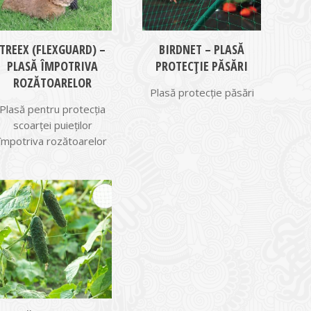
TREEX (FLEXGUARD) –
BIRDNET – PLASĂ
PLASĂ ÎMPOTRIVA
PROTECȚIE PĂSĂRI
ROZĂTOARELOR
Plasă protecție păsări
Plasă pentru protecția
scoarței puieților
împotriva rozătoarelor