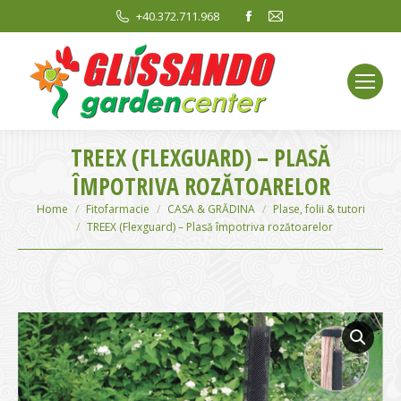
Facebook
Mail
+40.372.711.968
page
page
opens
opens
in
in
new
new
window
window
TREEX (FLEXGUARD) – PLASĂ
ÎMPOTRIVA ROZĂTOARELOR
You are here:
Home
Fitofarmacie
CASA & GRĂDINA
Plase, folii & tutori
TREEX (Flexguard) – Plasă împotriva rozătoarelor