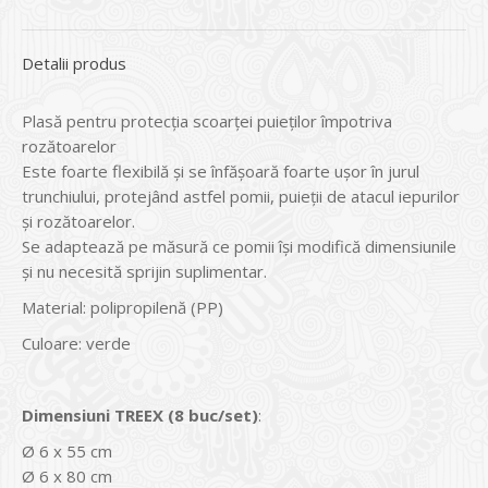
Detalii produs
Plasă pentru protecția scoarței puieților împotriva
rozătoarelor
Este foarte flexibilă și se înfășoară foarte ușor în jurul
trunchiului, protejând astfel pomii, puieții de atacul iepurilor
și rozătoarelor.
Se adaptează pe măsură ce pomii își modifică dimensiunile
și nu necesită sprijin suplimentar.
Material: polipropilenă (PP)
Culoare: verde
Dimensiuni TREEX (8 buc/set)
:
Ø 6 x 55 cm
Ø 6 x 80 cm