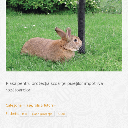
Plasă pentru protecția scoarței puieților împotriva
rozătoarelor
Categorie:
Plase, folii & tutori
Etichete:
folii
plase protecție
tutori