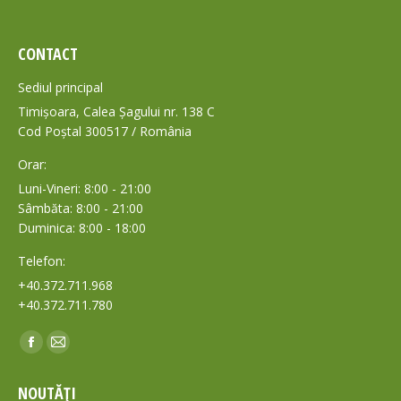
CONTACT
Sediul principal
Timișoara, Calea Șagului nr. 138 C
Cod Poștal 300517 / România
Orar:
Luni-Vineri: 8:00 - 21:00
Sâmbăta: 8:00 - 21:00
Duminica: 8:00 - 18:00
Telefon:
+40.372.711.968
+40.372.711.780
Find us on:
Facebook
Mail
page
page
NOUTĂȚI
opens
opens