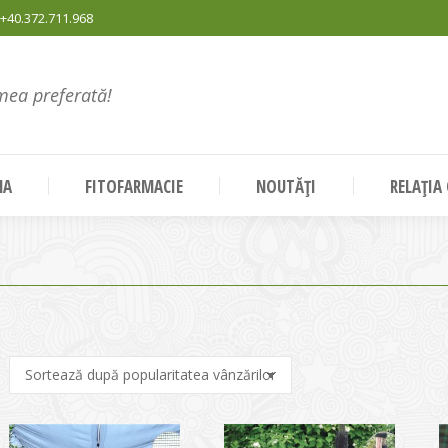
+40.372.711.968
mea preferată!
NA
FITOFARMACIE
NOUTĂȚI
RELAȚIA