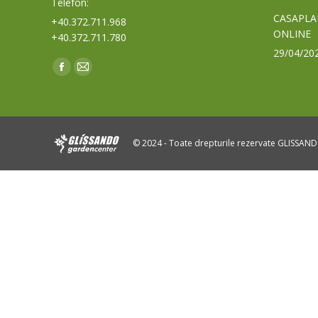
Telefon:
CASAPLA
+40.372.711.968
ONLINE
+40.372.711.780
29/04/20
Find us on:
Facebook
Mail
page
page
opens
opens
in
in
© 2024 - Toate drepturile rezervate GLISSAN
new
new
window
window