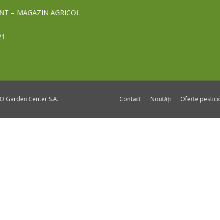
NT – MAGAZIN AGRICOL
21
DO Garden Center S.A.
Contact
Noutăți
Oferte pestic