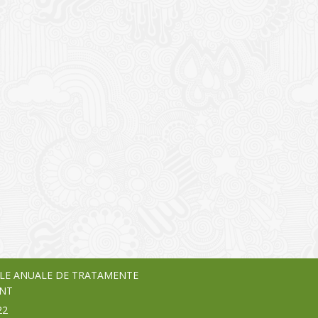
I
o Garden Center – companie
vează pe piața Home & Garden
nia – debutează pe piața AeRO
24
LE ANUALE DE TRATAMENTE
NT
22