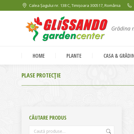
Calea Șagului nr. 138 C, Timișoara 300517, România
Grădina 
HOME
PLANTE
CASA & GRĂDI
PLASE PROTECȚIE
CĂUTARE PRODUS