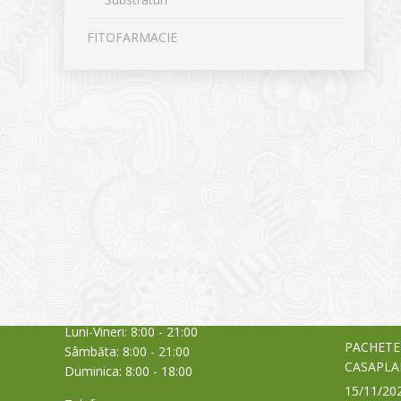
FITOFARMACIE
CONTACT
NOUTĂȚ
Sediul principal
Glissand
care acti
Timișoara, Calea Șagului nr. 138 C
din Româ
Cod Poștal 300517 / România
a bursei
Orar:
03/06/20
Luni-Vineri: 8:00 - 21:00
PACHETE
Sâmbăta: 8:00 - 21:00
CASAPLA
Duminica: 8:00 - 18:00
15/11/20