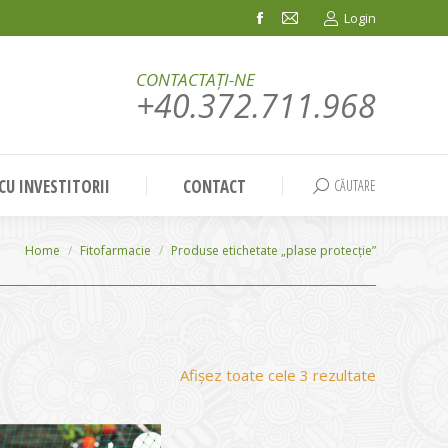
Login
Facebook
Mail
page
page
CONTACTAȚI-NE
opens
opens
+40.372.711.968
in
in
new
new
window
window
 CU INVESTITORII
CONTACT
CĂUTARE
Search:
You are here:
Home
Fitofarmacie
Produse etichetate „plase protecție”
Sortat
Afișez toate cele 3 rezultate
după
evaluarea
medie