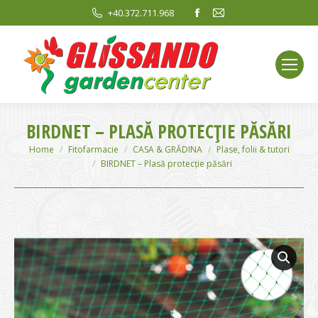
Facebook
Mail
+40.372.711.968
page
page
opens
opens
in
in
new
new
window
window
BIRDNET – PLASĂ PROTECȚIE PĂSĂRI
You are here:
Home
Fitofarmacie
CASA & GRĂDINA
Plase, folii & tutori
BIRDNET – Plasă protecție păsări