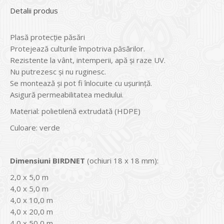
Detalii produs
Plasă protecție păsări
Protejează culturile împotriva păsărilor.
Rezistente la vânt, intemperii, apă și raze UV.
Nu putrezesc și nu ruginesc.
Se montează și pot fi înlocuite cu ușurință.
Asigură permeabilitatea mediului.
Material: polietilenă extrudată (HDPE)
Culoare: verde
Dimensiuni BIRDNET
(ochiuri 18 x 18 mm):
2,0 x 5,0 m
4,0 x 5,0 m
4,0 x 10,0 m
4,0 x 20,0 m
4,0 x 50,0 m