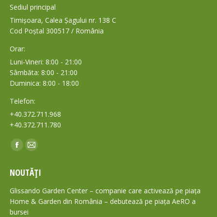
Sediul principal
Timișoara, Calea Șagului nr. 138 C
Cod Poștal 300517 / România
Orar:
Luni-Vineri: 8:00 - 21:00
Sâmbăta: 8:00 - 21:00
Duminica: 8:00 - 18:00
Telefon:
+40.372.711.968
+40.372.711.780
Find us on:
Facebook
Mail
page
page
NOUTĂȚI
opens
opens
in
in
Glissando Garden Center – companie care activează pe piața
new
new
Home & Garden din România – debutează pe piața AeRO a
bursei
window
window