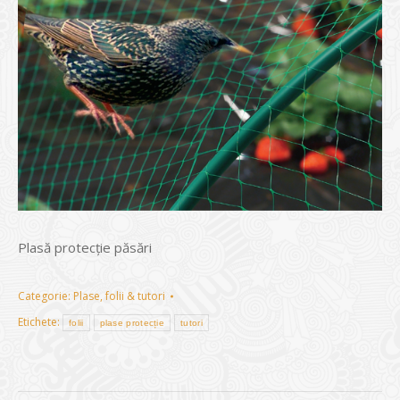
Plasă protecție păsări
Categorie:
Plase, folii & tutori
Etichete:
folii
plase protecție
tutori