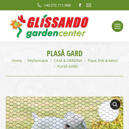
Facebook
Mail
+40.372.711.968
page
page
opens
opens
in
in
new
new
window
window
PLASĂ GARD
You are here:
Home
Fitofarmacie
CASA & GRĂDINA
Plase, folii & tutori
PLASĂ GARD