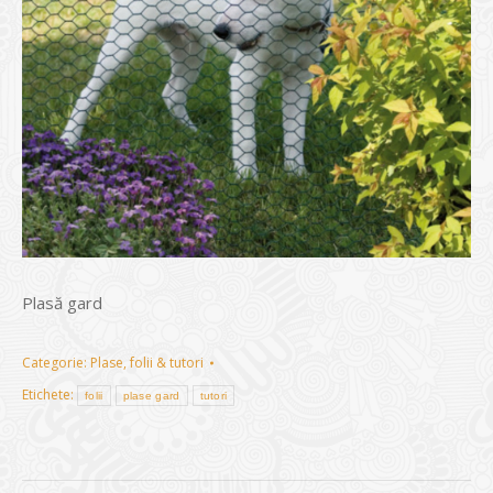
Plasă gard
Categorie:
Plase, folii & tutori
Etichete:
folii
plase gard
tutori