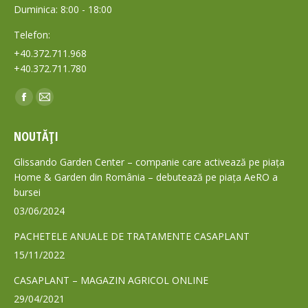
Duminica: 8:00 - 18:00
Telefon:
+40.372.711.968
+40.372.711.780
Find us on:
Facebook
Mail
page
page
NOUTĂȚI
opens
opens
in
in
Glissando Garden Center – companie care activează pe piața
new
new
Home & Garden din România – debutează pe piața AeRO a
bursei
window
window
03/06/2024
PACHETELE ANUALE DE TRATAMENTE CASAPLANT
15/11/2022
CASAPLANT – MAGAZIN AGRICOL ONLINE
29/04/2021