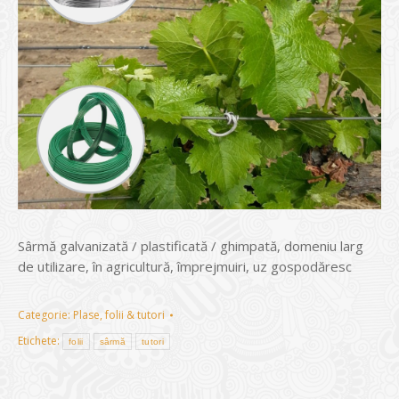
Sârmă galvanizată / plastificată / ghimpată, domeniu larg
de utilizare, în agricultură, împrejmuiri, uz gospodăresc
Categorie:
Plase, folii & tutori
Etichete:
folii
sârmă
tutori