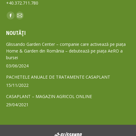
+40.372.711.780
Find us on:
Facebook
Mail
page
page
NOUTĂȚI
opens
opens
in
in
Glissando Garden Center – companie care activează pe piața
new
new
Home & Garden din România – debutează pe piața AeRO a
bursei
window
window
03/06/2024
PACHETELE ANUALE DE TRATAMENTE CASAPLANT
15/11/2022
CASAPLANT – MAGAZIN AGRICOL ONLINE
29/04/2021