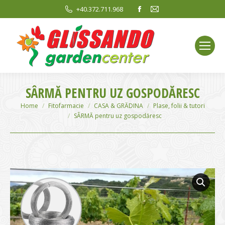
Facebook
Mail
+40.372.711.968
page
page
opens
opens
in
in
new
new
window
window
SÂRMĂ PENTRU UZ GOSPODĂRESC
You are here:
Home
Fitofarmacie
CASA & GRĂDINA
Plase, folii & tutori
SÂRMĂ pentru uz gospodăresc