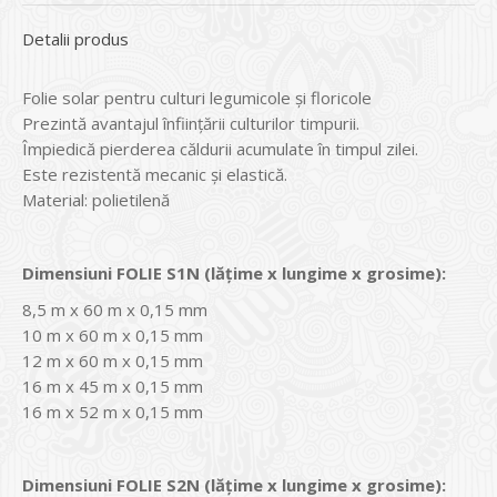
Detalii produs
Folie solar pentru culturi legumicole și floricole
Prezintă avantajul înființării culturilor timpurii.
Împiedică pierderea căldurii acumulate în timpul zilei.
Este rezistentă mecanic și elastică.
Material: polietilenă
Dimensiuni FOLIE S1N (lățime x lungime x grosime):
8,5 m x 60 m x 0,15 mm
10 m x 60 m x 0,15 mm
12 m x 60 m x 0,15 mm
16 m x 45 m x 0,15 mm
16 m x 52 m x 0,15 mm
Dimensiuni FOLIE S2N (lățime x lungime x grosime):