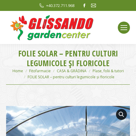
Facebook
Mail
+40.372.711.968
page
page
opens
opens
in
in
new
new
window
window
FOLIE SOLAR – PENTRU CULTURI
LEGUMICOLE ȘI FLORICOLE
You are here:
Home
Fitofarmacie
CASA & GRĂDINA
Plase, folii & tutori
FOLIE SOLAR – pentru culturi legumicole și floricole