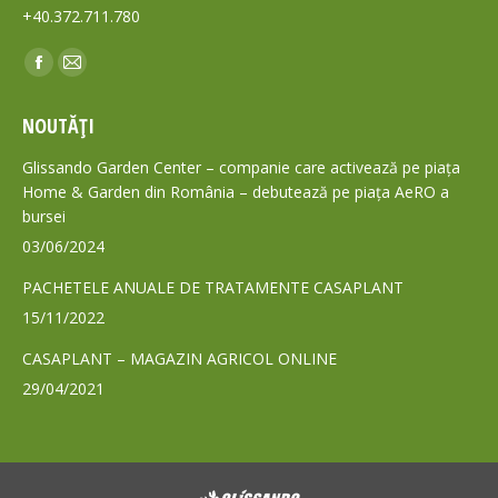
+40.372.711.780
Find us on:
Facebook
Mail
page
page
NOUTĂȚI
opens
opens
in
in
Glissando Garden Center – companie care activează pe piața
new
new
Home & Garden din România – debutează pe piața AeRO a
bursei
window
window
03/06/2024
PACHETELE ANUALE DE TRATAMENTE CASAPLANT
15/11/2022
CASAPLANT – MAGAZIN AGRICOL ONLINE
29/04/2021