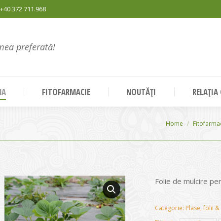
+40.372.711.968
mea preferată!
NA
FITOFARMACIE
NOUTĂȚI
RELAȚIA
You are here:
Home
Fitofarma
Folie de mulcire pen
Categorie:
Plase, folii &