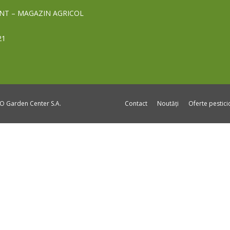
NT – MAGAZIN AGRICOL
21
DO Garden Center S.A.
Contact
Noutăți
Oferte pestic