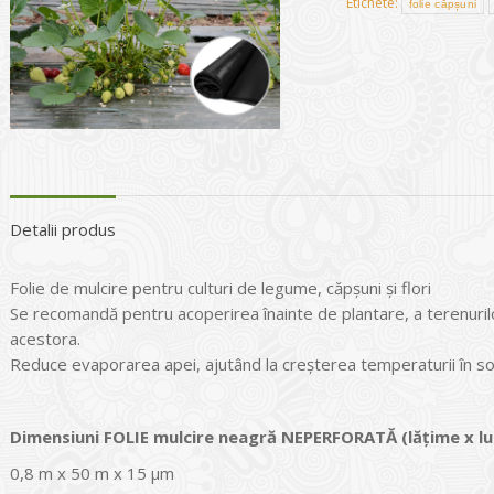
Etichete:
folie căpșuni
Detalii produs
Folie de mulcire pentru culturi de legume, căpșuni și flori
Se recomandă pentru acoperirea înainte de plantare, a terenuril
acestora.
Reduce evaporarea apei, ajutând la creşterea temperaturii în sol
Dimensiuni FOLIE mulcire neagră NEPERFORATĂ
(lățime x 
0,8 m x 50 m x 15 µm