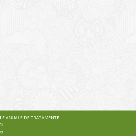
I
o Garden Center – companie
vează pe piața Home & Garden
nia – debutează pe piața AeRO
24
LE ANUALE DE TRATAMENTE
NT
22