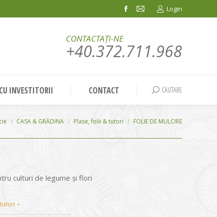
Login
Facebook
Mail
page
page
CONTACTAȚI-NE
opens
opens
+40.372.711.968
in
in
new
new
window
window
 CU INVESTITORII
CONTACT
CĂUTARE
Search:
cie
CASA & GRĂDINA
Plase, folii & tutori
FOLIE DE MULCIRE
tru culturi de legume și flori
 tutori