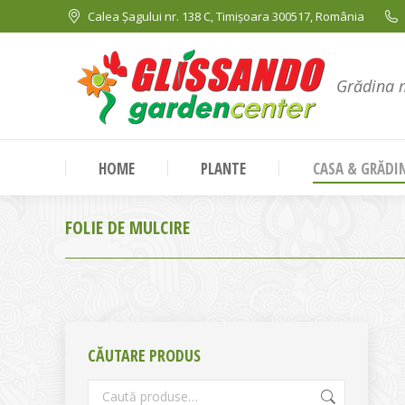
Calea Șagului nr. 138 C, Timișoara 300517, România
Grădina 
HOME
PLANTE
CASA & GRĂDI
FOLIE DE MULCIRE
CĂUTARE PRODUS