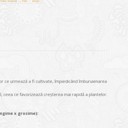
folie mulcire
folii
tutori
or ce urmează a fi cultivate, împiedicând îmburuienarea
, ceea ce favorizează creşterea mai rapidă a plantelor.
lungime
x grosime):