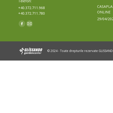
Telefon:
CASAPLA
+40.372.711.968
ONLINE
+40.372.711.780
29/04/20
Find us on:
Facebook
Mail
page
page
opens
opens
in
in
© 2024 - Toate drepturile rezervate GLISSAN
new
new
window
window