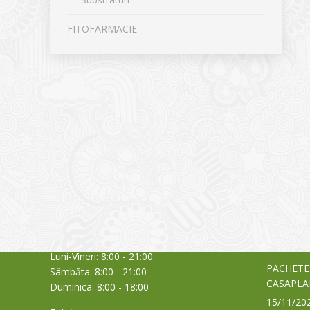
FITOFARMACIE
CONTACT
NOUTĂȚ
Sediul principal
Glissand
care acti
Timișoara, Calea Șagului nr. 138 C
din Româ
Cod Poștal 300517 / România
a bursei
Orar:
03/06/20
Luni-Vineri: 8:00 - 21:00
PACHETE
Sâmbăta: 8:00 - 21:00
CASAPLA
Duminica: 8:00 - 18:00
15/11/20