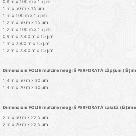
0,8 m x 100 m x 15 µm
1 m x 50 m x 15 µm
1 m x 100 m x 15 µm
1,2 m x 50 m x 15 µm
1,2 m x 100 m x 15 µm
0,9 m x 2500 m x 15 µm
1 m x 2500 m x 15 µm
1,2 m x 2500 m x 15 µm
Dimensiuni FOLIE mulcire neagră PERFORATĂ căpșuni
(lăți
1,4 m x 50 m x 30 µm
1,4 m x 20 m x 30 µm
Dimensiuni FOLIE mulcire neagră PERFORATĂ salată
(lățim
2 m x 50 m x 22,5 µm
2 m x 20 m x 22,5 µm