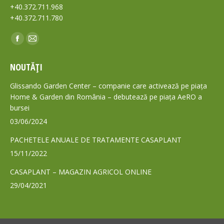
+40.372.711.968
+40.372.711.780
Find us on:
Facebook
Mail
page
page
NOUTĂȚI
opens
opens
in
in
Glissando Garden Center – companie care activează pe piața
new
new
Home & Garden din România – debutează pe piața AeRO a
bursei
window
window
03/06/2024
PACHETELE ANUALE DE TRATAMENTE CASAPLANT
15/11/2022
CASAPLANT – MAGAZIN AGRICOL ONLINE
29/04/2021