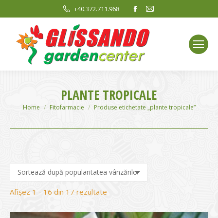
Facebook
Mail
+40.372.711.968
page
page
opens
opens
in
in
new
new
window
window
PLANTE TROPICALE
You are here:
Home
Fitofarmacie
Produse etichetate „plante tropicale”
Sortat
Afișez 1 - 16 din 17 rezultate
după
evaluarea