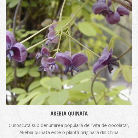
AKEBIA QUINATA
Cunoscută sub denumirea populară de ”Viţa de ciocolată”,
Akebia quinata este o plantă originară din China