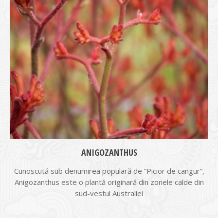
ANIGOZANTHUS
Cunoscută sub denumirea populară de ”Picior de cangur”,
Anigozanthus este o plantă originară din zonele calde din
sud-vestul Australiei