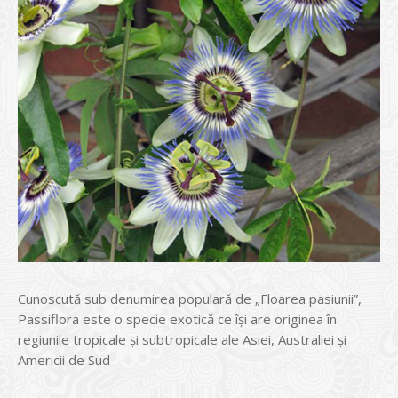
Cunoscută sub denumirea populară de „Floarea pasiunii”,
Passiflora este o specie exotică ce îşi are originea în
regiunile tropicale şi subtropicale ale Asiei, Australiei şi
Americii de Sud