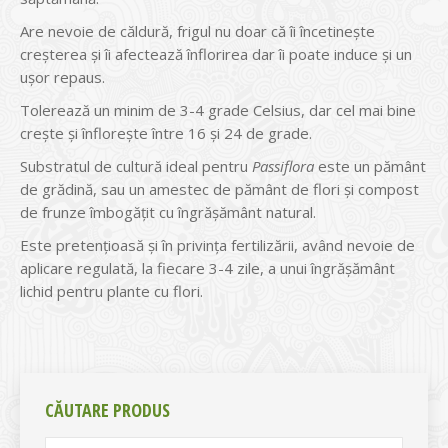
Are nevoie de căldură, frigul nu doar că îi încetineşte
creşterea şi îi afectează înflorirea dar îi poate induce şi un
uşor repaus.
Tolerează un minim de 3-4 grade Celsius, dar cel mai bine
creşte şi înfloreşte între 16 şi 24 de grade.
Substratul de cultură ideal pentru
Passiflora
este un pământ
de grădină, sau un amestec de pământ de flori şi compost
de frunze îmbogăţit cu îngrăşământ natural.
Este pretenţioasă şi în privinţa fertilizării, având nevoie de
aplicare regulată, la fiecare 3-4 zile, a unui îngrăşământ
lichid pentru plante cu flori.
CĂUTARE PRODUS