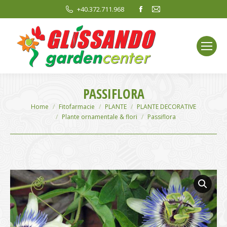
Facebook
Mail
+40.372.711.968
page
page
opens
opens
in
in
new
new
window
window
PASSIFLORA
You are here:
Home
Fitofarmacie
PLANTE
PLANTE DECORATIVE
Plante ornamentale & flori
Passiflora