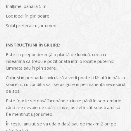
Înălțime: până la 5 m
Loc ideal: în plin soare
Solul preferat: uşor umed
INSTRUCŢIUNI ÎNGRIJIRE:
Este cu preponderenţă o plantă de lumină, ceea ce
înseamnă că trebuie pozitionată într-o locaţie puternic
luminată sau în plin soare.
Chiar şi în perioada caniculară a verii poate fi lăsată în bătaia
soarelui, cu condiţia să i se asigure în permanenţă necesarul
de apă.
Este foarte setoasă începând cu iunie până în septembrie,
când are nevoie de udări zilnice, astfel încât substratul să
fie menţinut uşor umed.
În restul anului, se va uda o dată sau de maxim 2 ori pe
săptămână.