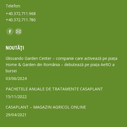
Telefon:
+40.372.711.968
+40.372.711.780
Find us on:
Facebook
Mail
page
page
NOUTĂȚI
opens
opens
in
in
Glissando Garden Center – companie care activează pe piața
new
new
Home & Garden din România – debutează pe piața AeRO a
bursei
window
window
03/06/2024
PACHETELE ANUALE DE TRATAMENTE CASAPLANT
15/11/2022
CASAPLANT – MAGAZIN AGRICOL ONLINE
29/04/2021