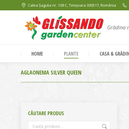
Calea Șagului nr. 138 C, Timișoara 300517, România
Grădina 
HOME
PLANTE
CASA & GRĂDI
AGLAONEMA SILVER QUEEN
CĂUTARE PRODUS