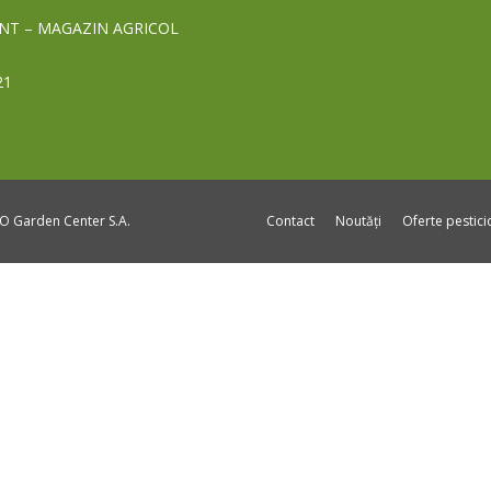
NT – MAGAZIN AGRICOL
21
DO Garden Center S.A.
Contact
Noutăți
Oferte pestic