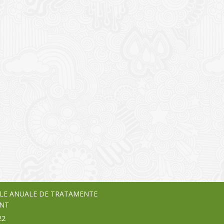
I
o Garden Center – companie
vează pe piața Home & Garden
nia – debutează pe piața AeRO
24
LE ANUALE DE TRATAMENTE
NT
22