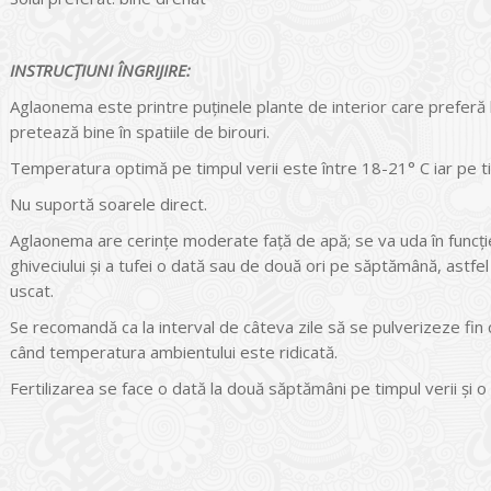
INSTRUCŢIUNI ÎNGRIJIRE:
Aglaonema este printre puţinele plante de interior care prefer
pretează bine în spatiile de birouri.
Temperatura optimă pe timpul verii este între 18-21° C iar pe ti
Nu suportă soarele direct.
Aglaonema are cerinţe moderate faţă de apă; se va uda în func
ghiveciului şi a tufei o dată sau de două ori pe săptămână, astfel
uscat.
Se recomandă ca la interval de câteva zile să se pulverizeze fin
când temperatura ambientului este ridicată.
Fertilizarea se face o dată la două săptămâni pe timpul verii şi 