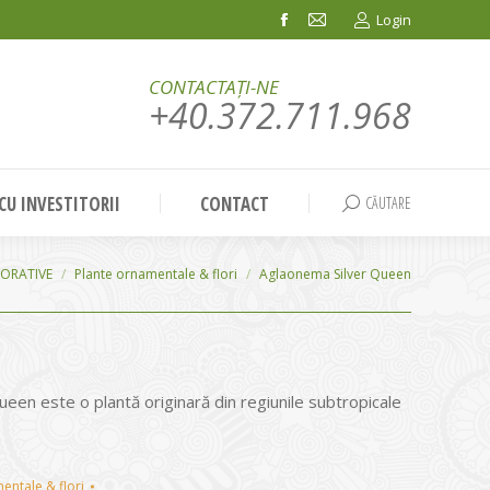
Login
Facebook
Mail
page
page
CONTACTAȚI-NE
opens
opens
+40.372.711.968
in
in
new
new
window
window
 CU INVESTITORII
CONTACT
CĂUTARE
Search:
ORATIVE
Plante ornamentale & flori
Aglaonema Silver Queen
een este o plantă originară din regiunile subtropicale
entale & flori