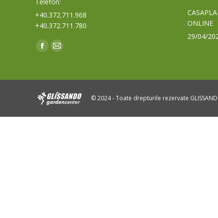
Telefon:
CASAPLA
+40.372.711.968
ONLINE
+40.372.711.780
29/04/20
Find us on:
Facebook
Mail
page
page
opens
opens
in
in
© 2024 - Toate drepturile rezervate GLISSAN
new
new
window
window