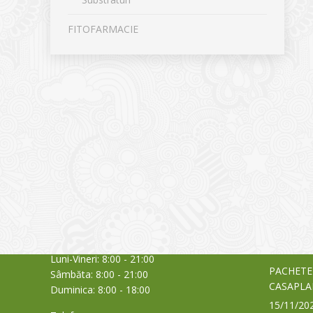
FITOFARMACIE
CONTACT
NOUTĂȚ
Sediul principal
Glissand
care acti
Timișoara, Calea Șagului nr. 138 C
din Româ
Cod Poștal 300517 / România
a bursei
Orar:
03/06/20
Luni-Vineri: 8:00 - 21:00
PACHETE
Sâmbăta: 8:00 - 21:00
CASAPLA
Duminica: 8:00 - 18:00
15/11/20