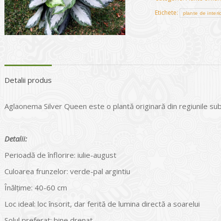
Etichete:
plante de interi
Detalii produs
Aglaonema Silver Queen este o plantă originară din regiunile subt
Detalii:
Perioadă de înflorire: iulie-august
Culoarea frunzelor: verde-pal argintiu
Înălțime: 40-60 cm
Loc ideal: loc însorit, dar ferită de lumina directă a soarelui
Solul preferat: bine drenat