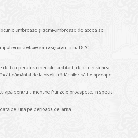
ă locurile umbroase şi semi-umbroase de aceea se
mpul iernii trebuie să-i asiguram min. 18°C.
ţie de temperatura mediului ambiant, de dimensiunea
 încât pământul de la nivelul rădăcinilor să fie aproape
 cu apă pentru a menţine frunzele proaspete, în special
o dată pe lună pe perioada de iarnă.