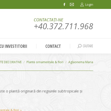
Login
Facebook
Mail
page
page
CONTACTAȚI-NE
opens
opens
+40.372.711.968
in
in
new
new
window
window
 CU INVESTITORII
CONTACT
CĂUTARE
Search:
TE DECORATIVE
Plante ornamentale & flori
Aglaonema Maria
e o plantă originară din regiunile subtropicale şi
entale & flori