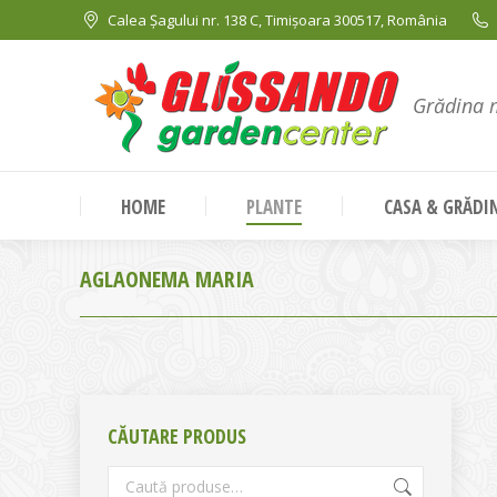
Calea Șagului nr. 138 C, Timișoara 300517, România
Grădina 
HOME
PLANTE
CASA & GRĂDI
AGLAONEMA MARIA
CĂUTARE PRODUS