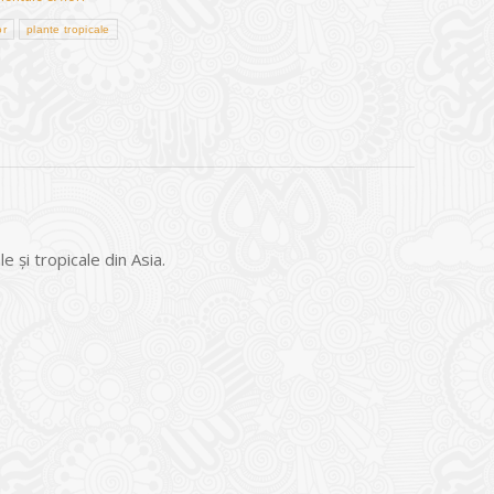
or
plante tropicale
 şi tropicale din Asia.