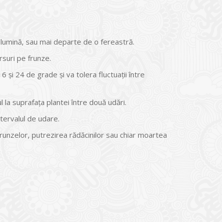
lumină, sau mai departe de o fereastră.
rsuri pe frunze.
 şi 24 de grade şi va tolera fluctuaţii între
la suprafaţa plantei între două udări.
tervalul de udare.
runzelor, putrezirea rădăcinilor sau chiar moartea