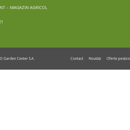
NT – MAGAZIN AGRICOL
21
DO Garden Center S.A.
Contact
Noutăți
Oferte pestic