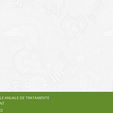
I
o Garden Center – companie
vează pe piața Home & Garden
nia – debutează pe piața AeRO
24
LE ANUALE DE TRATAMENTE
NT
22