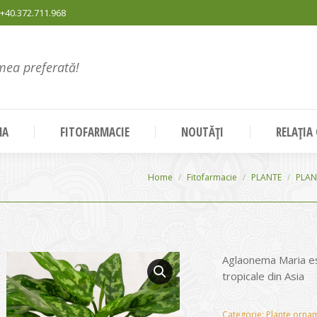
+40.372.711.968
mea preferată!
NA
FITOFARMACIE
NOUTĂȚI
RELAȚIA
You are here:
Home
Fitofarmacie
PLANTE
PLAN
Aglaonema Maria est
tropicale din Asia
Categorie:
Plante ornam