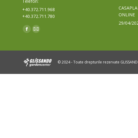
Telefon:
CASAPLA
+40.372.711.968
ONLINE
+40.372.711.780
29/04/20
Find us on:
Facebook
Mail
page
page
opens
opens
in
in
© 2024 - Toate drepturile rezervate GLISSAN
new
new
window
window