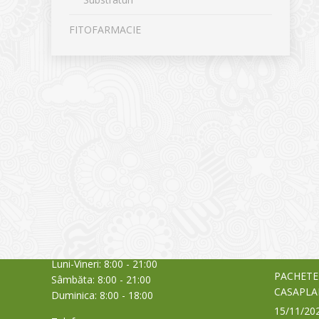
FITOFARMACIE
CONTACT
NOUTĂȚ
Sediul principal
Glissand
care acti
Timișoara, Calea Șagului nr. 138 C
din Româ
Cod Poștal 300517 / România
a bursei
Orar:
03/06/20
Luni-Vineri: 8:00 - 21:00
PACHETE
Sâmbăta: 8:00 - 21:00
CASAPLA
Duminica: 8:00 - 18:00
15/11/20