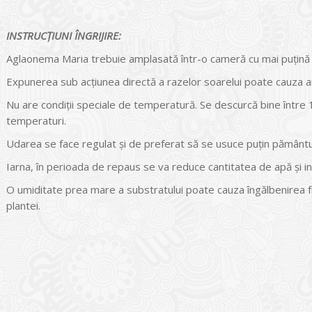
INSTRUCŢIUNI ÎNGRIJIRE:
Aglaonema Maria trebuie amplasată într-o cameră cu mai puţină 
Expunerea sub acţiunea directă a razelor soarelui poate cauza a
Nu are condiţii speciale de temperatură. Se descurcă bine între 16
temperaturi.
Udarea se face regulat şi de preferat să se usuce puţin pământul 
Iarna, în perioada de repaus se va reduce cantitatea de apă şi in
O umiditate prea mare a substratului poate cauza îngălbenirea f
plantei.