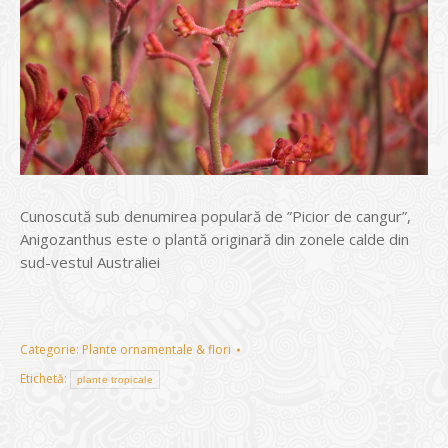
Cunoscută sub denumirea populară de ”Picior de cangur”,
Anigozanthus este o plantă originară din zonele calde din
sud-vestul Australiei
Categorie:
Plante ornamentale & flori
Etichetă:
plante tropicale