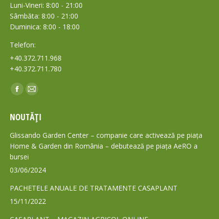
Luni-Vineri: 8:00 - 21:00
Sâmbăta: 8:00 - 21:00
Duminica: 8:00 - 18:00
Telefon:
+40.372.711.968
+40.372.711.780
Find us on:
Facebook
Mail
page
page
NOUTĂȚI
opens
opens
in
in
Glissando Garden Center – companie care activează pe piața
new
new
Home & Garden din România – debutează pe piața AeRO a
bursei
window
window
03/06/2024
PACHETELE ANUALE DE TRATAMENTE CASAPLANT
15/11/2022