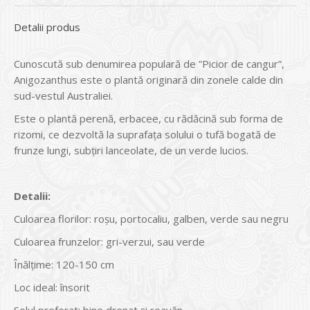
Detalii produs
Cunoscută sub denumirea populară de ”Picior de cangur”,
Anigozanthus este o plantă originară din zonele calde din
sud-vestul Australiei.
Este o plantă perenă, erbacee, cu rădăcină sub forma de
rizomi, ce dezvoltă la suprafaţa solului o tufă bogată de
frunze lungi, subţiri lanceolate, de un verde lucios.
Detalii:
Culoarea florilor: roșu, portocaliu, galben, verde sau negru
Culoarea frunzelor: gri-verzui, sau verde
Înălțime: 120-150 cm
Loc ideal: însorit
Solul preferat: bine drenat şi reavăn