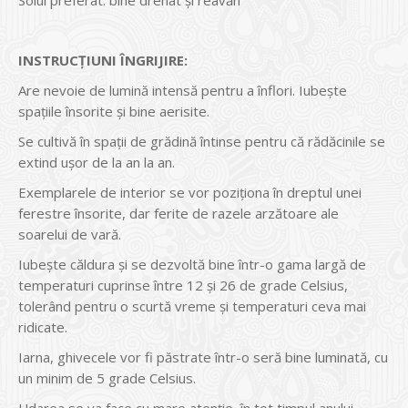
INSTRUCŢIUNI ÎNGRIJIRE:
Are nevoie de lumină intensă pentru a înflori. Iubeşte
spaţiile însorite şi bine aerisite.
Se cultivă în spaţii de grădină întinse pentru că rădăcinile se
extind uşor de la an la an.
Exemplarele de interior se vor poziţiona în dreptul unei
ferestre însorite, dar ferite de razele arzătoare ale
soarelui de vară.
Iubeşte căldura şi se dezvoltă bine într-o gama largă de
temperaturi cuprinse între 12 şi 26 de grade Celsius,
tolerând pentru o scurtă vreme şi temperaturi ceva mai
ridicate.
Iarna, ghivecele vor fi păstrate într-o seră bine luminată, cu
un minim de 5 grade Celsius.
Udarea se va face cu mare atenţie, în tot timpul anului.