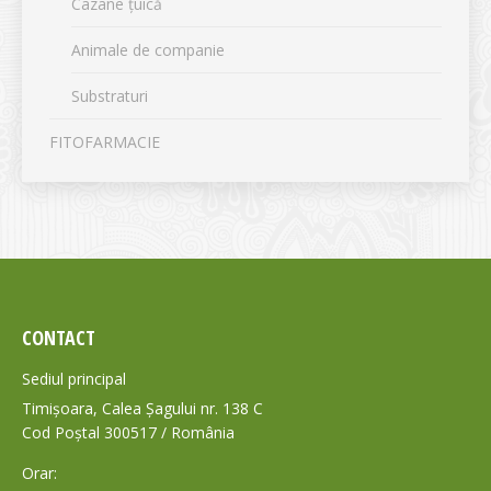
Cazane țuică
Animale de companie
Substraturi
FITOFARMACIE
CONTACT
Sediul principal
Timișoara, Calea Șagului nr. 138 C
Cod Poștal 300517 / România
Orar: