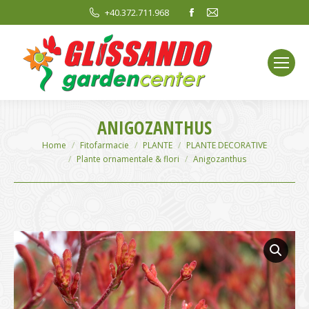
Facebook
Mail
+40.372.711.968
page
page
opens
opens
in
in
new
new
window
window
ANIGOZANTHUS
You are here:
Home
Fitofarmacie
PLANTE
PLANTE DECORATIVE
Plante ornamentale & flori
Anigozanthus