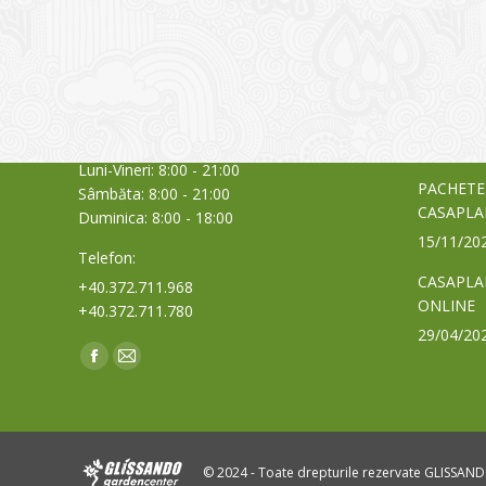
CONTACT
NOUTĂȚ
Sediul principal
Glissand
care acti
Timișoara, Calea Șagului nr. 138 C
din Româ
Cod Poștal 300517 / România
a bursei
Orar:
03/06/20
Luni-Vineri: 8:00 - 21:00
PACHETE
Sâmbăta: 8:00 - 21:00
CASAPLA
Duminica: 8:00 - 18:00
15/11/20
Telefon:
CASAPLA
+40.372.711.968
ONLINE
+40.372.711.780
29/04/20
Find us on:
Facebook
Mail
page
page
opens
opens
in
in
© 2024 - Toate drepturile rezervate GLISSAN
new
new