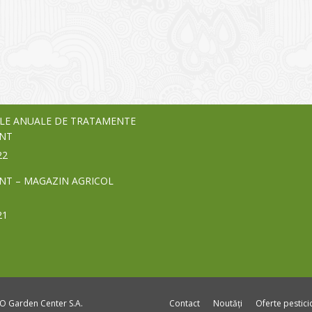
I
o Garden Center – companie
vează pe piața Home & Garden
nia – debutează pe piața AeRO
24
LE ANUALE DE TRATAMENTE
NT
22
NT – MAGAZIN AGRICOL
21
DO Garden Center S.A.
Contact
Noutăți
Oferte pestic