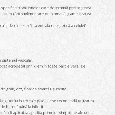
 specific strobilurinelor care determină prin acţiunea
area acumulării suplimentare de biomasă și ameliorarea
rului de electroni în „centrala energetică a celulei”
 sistemul vascular.
cat acropetal prin xilem în toate părţile verzi ale
de grâu, orz, floarea soarelui și rapiță.
 fungicidului la cereale păioase se recomandă utilizarea
de burduf până la înflorit.
ă a fi aplicat la apariţia primelor simptome ale uneia