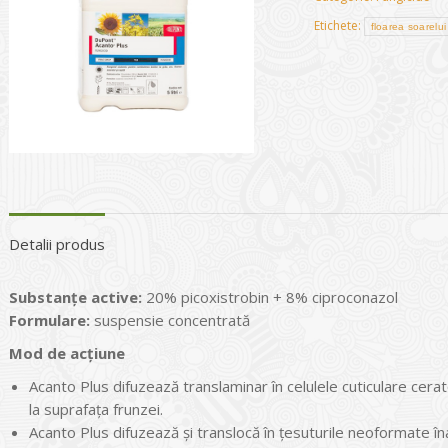
Etichete:
floarea soarelui
Detalii produs
Substanțe active:
20% picoxistrobin + 8% ciproconazol
Formulare:
suspensie concentrată
Mod de acţiune
Acanto Plus difuzează translaminar în celulele cuticulare cera
la suprafaţa frunzei.
Acanto Plus difuzează și translocă în ţesuturile neoformate îna