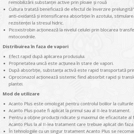
remobilizării substanţei active prin ploaie și rouă
Cultura tratată beneficiază de efectul de înverzire prelungită”
anti-oxidantă și intensificarea absorbţiei în azotului, stimul
rezistenţei la stresul hidric.
Picoxistrobin acţionează la nivelul celulei prin blocarea transfe
mitocondriile.
Distribuirea în faza de vapori
Efect rapid după aplicarea produsului.
Proprietatea unică este acţiunea în stare de vapori.
După absorbţie, substanţa activă este rapid transportată prin
Ciproconazol acţionează sistemic fiind absorbit rapid și translo
plantei.
Mod de utilizare
Acanto Plus este omologat pentru controlul bolilor la culturile 
Acanto Plus poate fi aplicat la primul sau al II-lea tratament.
Pentru a obţine producţii ridicate și maximul de eficacitate al
Acanto Plus la al II-lea tratament care trebuie aplicat din faza 
În tehnologiile cu un singur tratament Acanto Plus se recomand