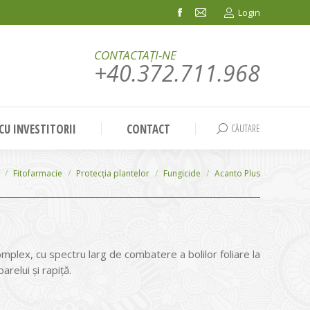
Login
Facebook
Mail
page
page
CONTACTAȚI-NE
opens
opens
+40.372.711.968
in
in
new
new
window
window
 CU INVESTITORII
CONTACT
CĂUTARE
Search:
Fitofarmacie
Protecția plantelor
Fungicide
Acanto Plus
mplex, cu spectru larg de combatere a bolilor foliare la
arelui şi rapiţă.