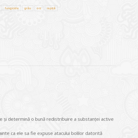
fungicide
grâu
orz
rapiță
te și determină o bună redistribuire a substanţei active
inte ca ele sa fie expuse atacului bolilor datorită