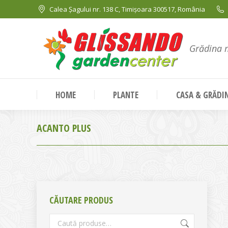
Calea Șagului nr. 138 C, Timișoara 300517, România
Grădina 
HOME
PLANTE
CASA & GRĂDI
ACANTO PLUS
CĂUTARE PRODUS