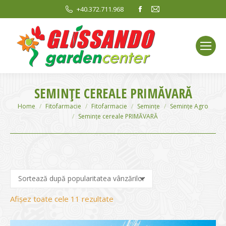
Facebook
Mail
+40.372.711.968
page
page
opens
opens
in
in
new
new
window
window
SEMINȚE CEREALE PRIMĂVARĂ
You are here:
Home
Fitofarmacie
Fitofarmacie
Semințe
Semințe Agro
Semințe cereale PRIMĂVARĂ
Sortat
Afișez toate cele 11 rezultate
după
evaluarea