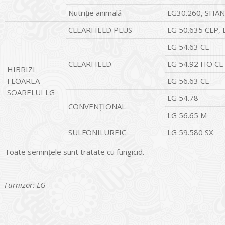
Nutriție animală
LG30.260, SH
CLEARFIELD PLUS
LG 50.635 CLP, 
LG 54.63 CL
CLEARFIELD
LG 54.92 HO CL
HIBRIZI
FLOAREA
LG 56.63 CL
SOARELUI LG
LG 54.78
CONVENŢIONAL
LG 56.65 M
SULFONILUREIC
LG 59.580 SX
Toate seminţele sunt tratate cu fungicid.
Furnizor: LG