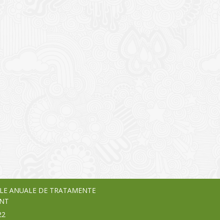
I
o Garden Center – companie
vează pe piața Home & Garden
nia – debutează pe piața AeRO
24
LE ANUALE DE TRATAMENTE
NT
22