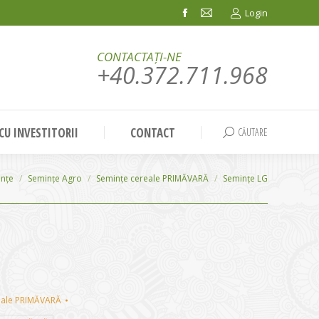
Login
Facebook
Mail
page
page
CONTACTAȚI-NE
opens
opens
+40.372.711.968
in
in
new
new
window
window
 CU INVESTITORII
CONTACT
CĂUTARE
Search:
nțe
Semințe Agro
Semințe cereale PRIMĂVARĂ
Semințe LG
eale PRIMĂVARĂ