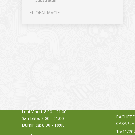
FITOFARMACIE
CONTACT
NOUTĂȚ
Sediul principal
Glissand
care acti
Timișoara, Calea Șagului nr. 138 C
din Româ
Cod Poștal 300517 / România
a bursei
Orar:
03/06/20
Luni-Vineri: 8:00 - 21:00
PACHETE
Sâmbăta: 8:00 - 21:00
CASAPLA
Duminica: 8:00 - 18:00
15/11/20