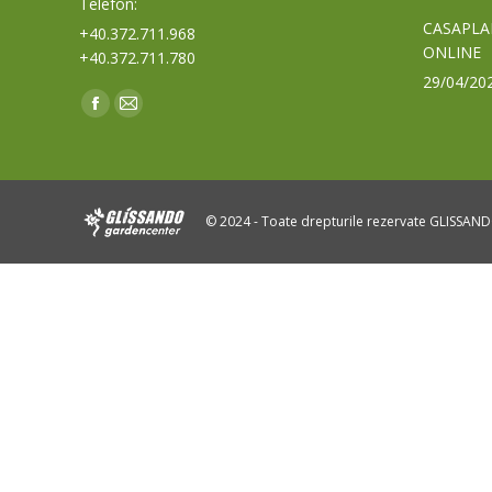
Telefon:
CASAPLA
+40.372.711.968
ONLINE
+40.372.711.780
29/04/20
Find us on:
Facebook
Mail
page
page
opens
opens
in
in
© 2024 - Toate drepturile rezervate GLISSAN
new
new
window
window