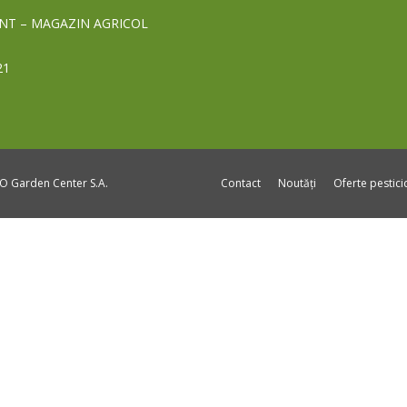
NT – MAGAZIN AGRICOL
21
DO Garden Center S.A.
Contact
Noutăți
Oferte pestic