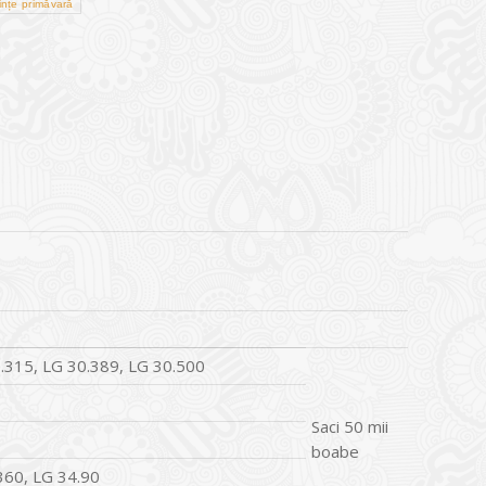
nțe primăvară
.315, LG 30.389, LG 30.500
Saci 50 mii
boabe
360, LG 34.90