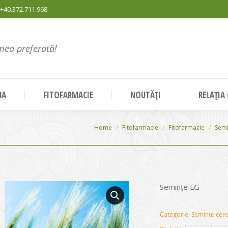
+40.372.711.968
mea preferată!
NA
FITOFARMACIE
NOUTĂȚI
RELAȚIA
You are here:
Home
Fitofarmacie
Fitofarmacie
Semi
Semințe LG
Categorie:
Semințe cer