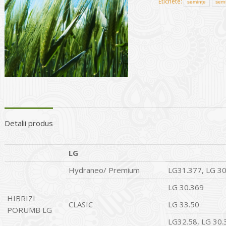
Etichete:
semințe
semi
Detalii produs
LG
Hydraneo/ Premium
LG31.377, LG 30
LG 30.369
HIBRIZI
CLASIC
LG 33.50
PORUMB LG
LG32.58, LG 30.