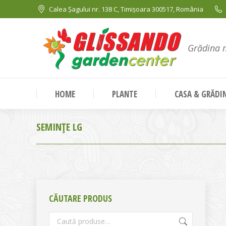
Calea Șagului nr. 138 C, Timișoara 300517, România
Grădina 
HOME
PLANTE
CASA & GRĂDI
SEMINȚE LG
CĂUTARE PRODUS