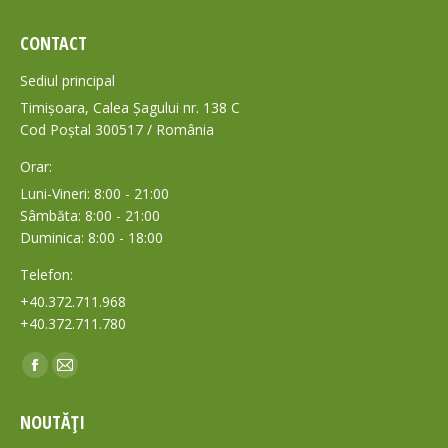
CONTACT
Sediul principal
Timișoara, Calea Șagului nr. 138 C
Cod Poștal 300517 / România
Orar:
Luni-Vineri: 8:00 - 21:00
Sâmbăta: 8:00 - 21:00
Duminica: 8:00 - 18:00
Telefon:
+40.372.711.968
+40.372.711.780
Find us on:
Facebook
Mail
page
page
NOUTĂȚI
opens
opens