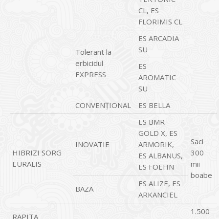
CL, ES
FLORIMIS CL
ES ARCADIA
SU
Tolerant la
erbicidul
ES
EXPRESS
AROMATIC
SU
CONVENŢIONAL
ES BELLA
ES BMR
GOLD X, ES
Saci
INOVATIE
ARMORIK,
HIBRIZI SORG
300
ES ALBANUS,
EURALIS
mii
ES FOEHN
boabe
ES ALIZE, ES
BAZA
ARKANCIEL
1.500
RAPITA