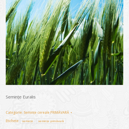
Semințe Euralis
Categorie:
Semințe cereale PRIMĂVARĂ
Etichete:
semințe
semințe primăvară