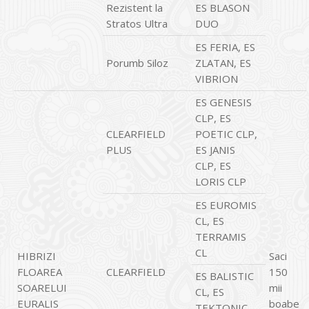
Rezistent la
ES BLASON
Stratos Ultra
DUO
ES FERIA, ES
Porumb Siloz
ZLATAN, ES
VIBRION
ES GENESIS
CLP, ES
CLEARFIELD
POETIC CLP,
PLUS
ES JANIS
CLP, ES
LORIS CLP
ES EUROMIS
CL, ES
TERRAMIS
CL
HIBRIZI
Saci
FLOAREA
CLEARFIELD
150
ES BALISTIC
SOARELUI
mii
CL, ES
EURALIS
boabe
TEKTONIC