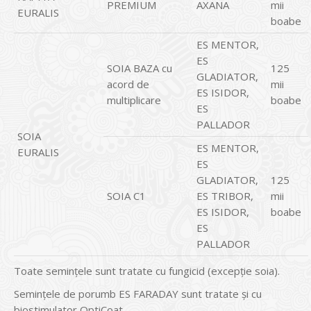
PREMIUM
AXANA
mii
EURALIS
boabe
ES MENTOR,
ES
SOIA BAZA cu
125
GLADIATOR,
acord de
mii
ES ISIDOR,
multiplicare
boabe
ES
PALLADOR
SOIA
ES MENTOR,
EURALIS
ES
GLADIATOR,
125
SOIA C1
ES TRIBOR,
mii
ES ISIDOR,
boabe
ES
PALLADOR
Toate seminţele sunt tratate cu fungicid (excepție soia).
Semințele de porumb ES FARADAY sunt tratate și cu
biostimulator OptiCoat.