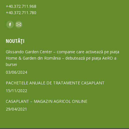
+40.372.711.968
+40.372.711.780
Find us on:
Facebook
Mail
page
page
NOUTĂȚI
opens
opens
in
in
Glissando Garden Center – companie care activează pe piața
new
new
Home & Garden din România – debutează pe piața AeRO a
bursei
window
window
03/06/2024
PACHETELE ANUALE DE TRATAMENTE CASAPLANT
15/11/2022
CASAPLANT – MAGAZIN AGRICOL ONLINE
29/04/2021