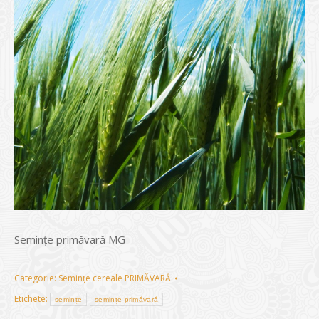
Semințe primăvară MG
Categorie:
Semințe cereale PRIMĂVARĂ
Etichete:
semințe
semințe primăvară