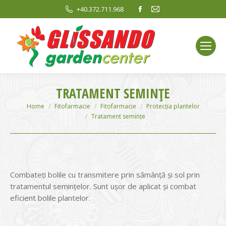
Facebook
Mail
+40.372.711.968
page
page
opens
opens
in
in
new
new
window
window
TRATAMENT SEMINȚE
You are here:
Home
Fitofarmacie
Fitofarmacie
Protecția plantelor
Tratament semințe
Combateți bolile cu transmitere prin sămânță și sol prin
tratamentul semințelor. Sunt ușor de aplicat și combat
eficient bolile plantelor.