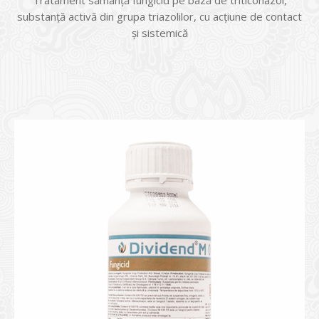
Tratament sămânță fungicid pe bază de triticonazol,
substanță activă din grupa triazolilor, cu acţiune de contact
şi sistemică