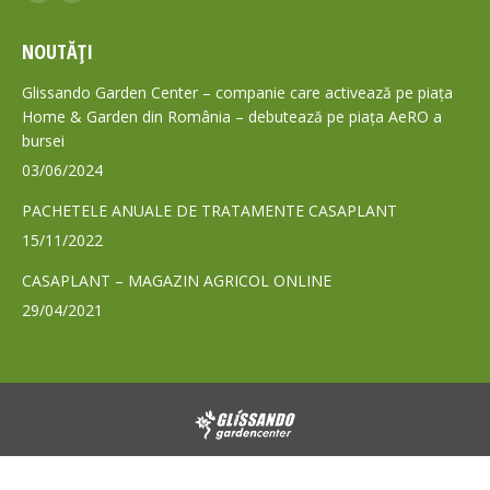
Facebook
Mail
page
page
NOUTĂȚI
opens
opens
in
in
Glissando Garden Center – companie care activează pe piața
new
new
Home & Garden din România – debutează pe piața AeRO a
bursei
window
window
03/06/2024
PACHETELE ANUALE DE TRATAMENTE CASAPLANT
15/11/2022
CASAPLANT – MAGAZIN AGRICOL ONLINE
29/04/2021
© 2024 - Toate drepturile rezervate GLISSANDO Garden Center S.A.
Footer GLS