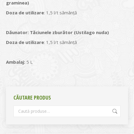
graminea)
Doza de utilizare
: 1,5 l/t sămânţă
Dăunator
:
Tăciunele zburător (Ustilago nuda)
Doza de utilizare
: 1,5 l/t sămânţă
Ambalaj:
5 L
CĂUTARE PRODUS