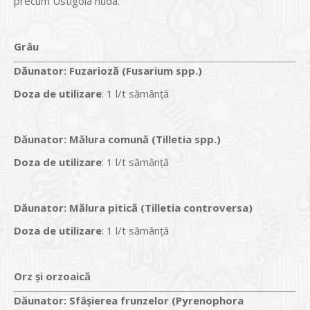
precum Ustigola nuda.
Grâu
Dăunator
:
Fuzarioză (Fusarium spp.)
Doza de utilizare
: 1 l/t sămânţă
Dăunator
:
Mălura comună (Tilletia spp.)
Doza de utilizare
: 1 l/t sămânţă
Dăunator
:
Mălura pitică (Tilletia controversa)
Doza de utilizare
: 1 l/t sămânţă
Orz şi orzoaică
Dăunator
:
Sfâșierea frunzelor (Pyrenophora