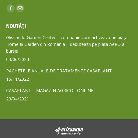
Find us on:
Facebook
Mail
page
page
NOUTĂȚI
opens
opens
in
in
Glissando Garden Center – companie care activează pe piața
new
new
Home & Garden din România – debutează pe piața AeRO a
bursei
window
window
03/06/2024
PACHETELE ANUALE DE TRATAMENTE CASAPLANT
15/11/2022
CASAPLANT – MAGAZIN AGRICOL ONLINE
29/04/2021