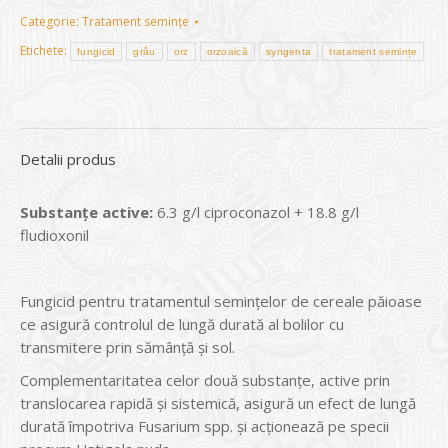
Categorie:
Tratament semințe
Etichete:
fungicid
grâu
orz
orzoaică
syngenta
tratament semințe
Detalii produs
Substanțe active:
6.3 g/l ciproconazol + 18.8 g/l
fludioxonil
Fungicid pentru tratamentul seminţelor de cereale păioase
ce asigură controlul de lungă durată al bolilor cu
transmitere prin sămânţă şi sol.
Complementaritatea celor două substanțe, active prin
translocarea rapidă și sistemică, asigură un efect de lungă
durată împotriva Fusarium spp. și acționează pe specii