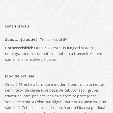
Detalii produs
Substan
ţ
a activ
ă
:
Tebuconazol 6%
Caracterisitici:
Orius 6 FS este un fungicid sistemic,
omologat pentru combaterea bolilor cu transmitere prin
sămânţă la cerealele păioase.
Mod de ac
ţ
iune:
Orius 6 FS este o formulare modernă pentru tratamentul
seminţelor de cereale pe baza de tebuconazol (grupa
triazolilor) care prin acţiunea sa sistemica protejează
seminţele contra celor mai păgubitoare boli transmise prin
sămânţă. Tebuconazolul acţionează prin inhibarea pe două