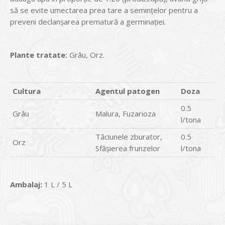
să se evite umectarea prea tare a seminţelor pentru a
preveni declanşarea prematură a germinaţiei.
Plante tratate:
Grâu, Orz.
Cultura
Agentul patogen
Doza
0.5
Grâu
Malura, Fuzarioza
l/tona
Tăciunele zburator,
0.5
Orz
Sfâşierea frunzelor
l/tona
Ambalaj:
1 L / 5 L