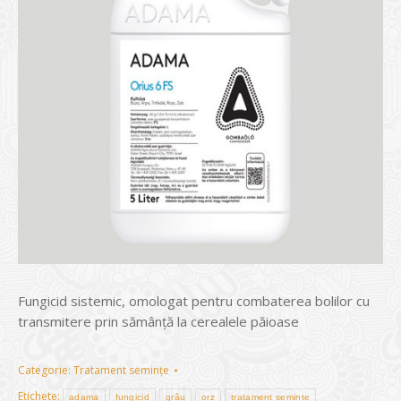
Fungicid sistemic, omologat pentru combaterea bolilor cu
transmitere prin sămânţă la cerealele păioase
Categorie:
Tratament semințe
Etichete:
adama
fungicid
grâu
orz
tratament semințe