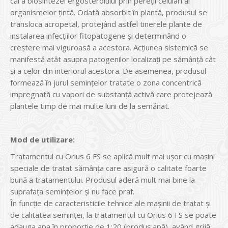
căi a biosintezei ergosterolului prin pereţii celulari ai
organismelor ţintă. Odată absorbit în plantă, produsul se
transloca acropetal, protejând astfel tinerele plante de
instalarea infecţiilor fitopatogene şi determinând o
creştere mai viguroasă a acestora. Acţiunea sistemică se
manifestă atât asupra patogenilor localizaţi pe sămânţă cât
şi a celor din interiorul acestora. De asemenea, produsul
formează în jurul seminţelor tratate o zona concentrică
impregnată cu vapori de substanţă activă care protejează
plantele timp de mai multe luni de la semănat.
Mod de utilizare:
Tratamentul cu Orius 6 FS se aplică mult mai uşor cu maşini
speciale de tratat sămânţa care asigură o calitate foarte
bună a tratamentului. Produsul aderă mult mai bine la
suprafaţa seminţelor şi nu face praf.
În funcţie de caracteristicile tehnice ale maşinii de tratat şi
de calitatea seminţei, la tratamentul cu Orius 6 FS se poate
adauga apa în proporţie de 1:20 (produs:apă), având grijă