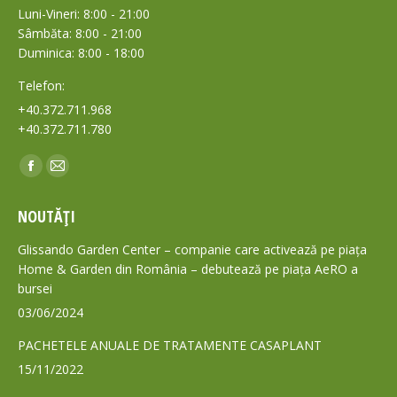
Luni-Vineri: 8:00 - 21:00
Sâmbăta: 8:00 - 21:00
Duminica: 8:00 - 18:00
Telefon:
+40.372.711.968
+40.372.711.780
Find us on:
Facebook
Mail
page
page
NOUTĂȚI
opens
opens
in
in
Glissando Garden Center – companie care activează pe piața
new
new
Home & Garden din România – debutează pe piața AeRO a
bursei
window
window
03/06/2024
PACHETELE ANUALE DE TRATAMENTE CASAPLANT
15/11/2022