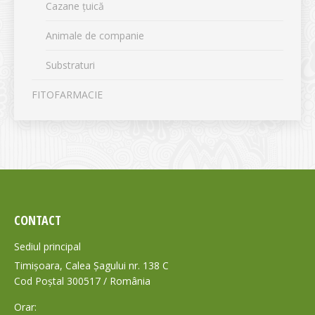
Cazane țuică
Animale de companie
Substraturi
FITOFARMACIE
CONTACT
Sediul principal
Timișoara, Calea Șagului nr. 138 C
Cod Poștal 300517 / România
Orar: