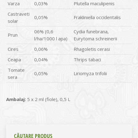
Varza
0,03%
Plutella maculipenis
Castraveti
0,05%
Frakliniella occidentalis
solar
06% (0,6
Cydia funebrana,
Prun
l/ha/1000 l apa)
Eurytoma schreinerii
Cires
0,06%
Rhagoletis cerasi
Ceapa
0,04%
Thrips tabaci
Tomate
0,05%
Liriomyza trifolii
sera
Ambalaj:
5 x 2 ml (fiole), 0,5 L
CĂUTARE PRODUS