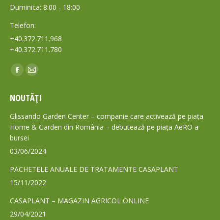
Duminica: 8:00 - 18:00
Telefon:
+40.372.711.968
+40.372.711.780
Find us on:
Facebook
Mail
page
page
NOUTĂȚI
opens
opens
in
in
Glissando Garden Center – companie care activează pe piața
new
new
Home & Garden din România – debutează pe piața AeRO a
bursei
window
window
03/06/2024
PACHETELE ANUALE DE TRATAMENTE CASAPLANT
15/11/2022
CASAPLANT – MAGAZIN AGRICOL ONLINE
29/04/2021