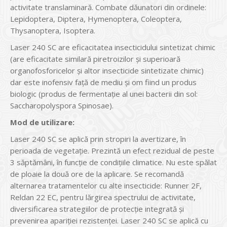
activitate translaminară. Combate dăunatori din ordinele:
Lepidoptera, Diptera, Hymenoptera, Coleoptera,
Thysanoptera, Isoptera.
Laser 240 SC are eficacitatea insecticidului sintetizat chimic
(are eficacitate similară piretroizilor și superioară
organofosforicelor și altor insecticide sintetizate chimic)
dar este inofensiv față de mediu și om fiind un produs
biologic (produs de fermentație al unei bacterii din sol:
Saccharopolyspora Spinosae).
Mod de utilizare:
Laser 240 SC se aplică prin stropiri la avertizare, în
perioada de vegetație. Prezintă un efect rezidual de peste
3 săptămâni, în funcție de condițiile climatice. Nu este spălat
de ploaie la două ore de la aplicare. Se recomandă
alternarea tratamentelor cu alte insecticide: Runner 2F,
Reldan 22 EC, pentru lărgirea spectrului de activitate,
diversificarea strategiilor de protecţie integrată și
prevenirea apariției rezistenței. Laser 240 SC se aplică cu