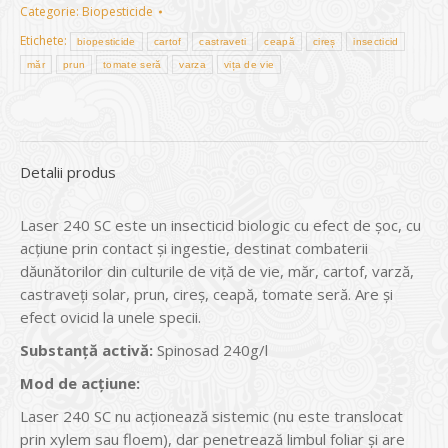
Categorie:
Biopesticide
Etichete:
biopesticide
cartof
castraveti
ceapă
cireș
insecticid
măr
prun
tomate seră
varza
vița de vie
Detalii produs
Laser 240 SC este un insecticid biologic cu efect de șoc, cu
acțiune prin contact și ingestie, destinat combaterii
dăunătorilor din culturile de viță de vie, măr, cartof, varză,
castraveți solar, prun, cireș, ceapă, tomate seră. Are și
efect ovicid la unele specii.
Substanță activă:
Spinosad 240g/l
Mod de acțiune:
Laser 240 SC nu acţionează sistemic (nu este translocat
prin xylem sau floem), dar penetrează limbul foliar și are