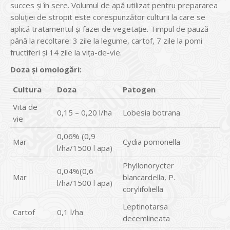
succes și în sere. Volumul de apă utilizat pentru prepararea
soluției de stropit este corespunzător culturii la care se
aplică tratamentul și fazei de vegetație. Timpul de pauză
până la recoltare: 3 zile la legume, cartof, 7 zile la pomi
fructiferi și 14 zile la vița-de-vie.
Doza și omologări:
Cultura
Doza
Patogen
Vita de
0,15 – 0,20 l/ha
Lobesia botrana
vie
0,06% (0,9
Mar
Cydia pomonella
l/ha/1500 l apa)
Phyllonorycter
0,04%(0,6
Mar
blancardella, P.
l/ha/1500 l apa)
corylifoliella
Leptinotarsa
Cartof
0,1 l/ha
decemlineata