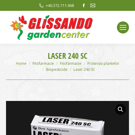
Facebook
Mail
+40.372.711.968
page
page
opens
opens
in
in
new
new
window
window
LASER 240 SC
You are here:
Home
Fitofarmacie
Fitofarmacie
Protecția plantelor
Biopesticide
Laser 240 SC