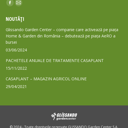
Find us on:
Facebook
Mail
page
page
NOUTĂȚI
opens
opens
in
in
Glissando Garden Center – companie care activează pe piața
new
new
Home & Garden din România – debutează pe piața AeRO a
bursei
window
window
03/06/2024
PACHETELE ANUALE DE TRATAMENTE CASAPLANT
15/11/2022
CASAPLANT – MAGAZIN AGRICOL ONLINE
29/04/2021
© 2024 - Toate drepturile rezervate GLISSANDO Garden Center S.A.