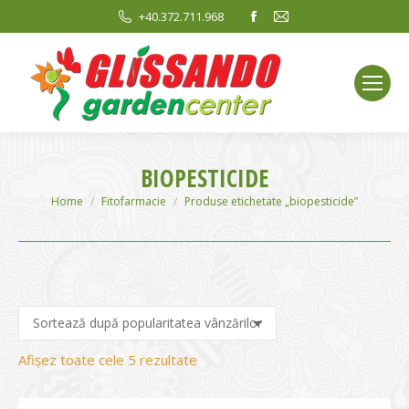
Facebook
Mail
+40.372.711.968
page
page
opens
opens
in
in
new
new
window
window
BIOPESTICIDE
You are here:
Home
Fitofarmacie
Produse etichetate „biopesticide”
Sortat
Afișez toate cele 5 rezultate
după
evaluarea