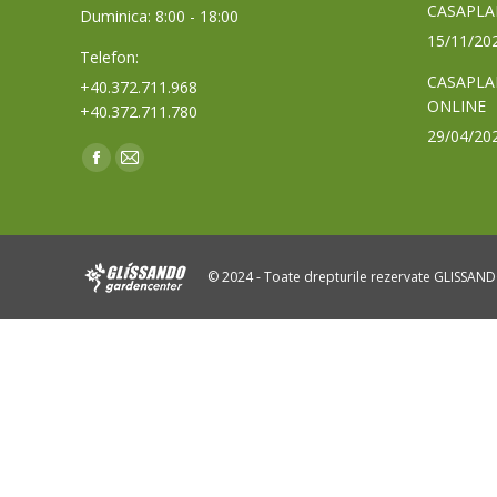
CASAPLA
Duminica: 8:00 - 18:00
15/11/20
Telefon:
CASAPLA
+40.372.711.968
ONLINE
+40.372.711.780
29/04/20
Find us on:
Facebook
Mail
page
page
opens
opens
in
in
© 2024 - Toate drepturile rezervate GLISSAN
new
new
window
window