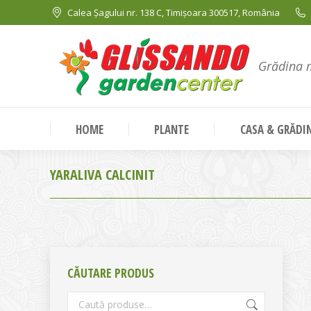
Calea Șagului nr. 138 C, Timișoara 300517, România
Grădina 
HOME
PLANTE
CASA & GRĂDI
YARALIVA CALCINIT
CĂUTARE PRODUS