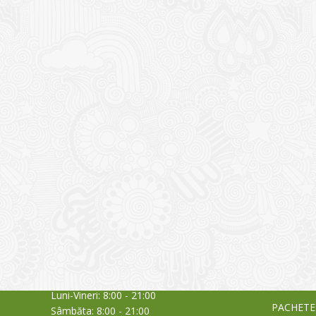
CONTACT
NOUTĂȚ
Sediul principal
Glissand
care acti
Timișoara, Calea Șagului nr. 138 C
din Româ
Cod Poștal 300517 / România
a bursei
Orar:
03/06/20
Luni-Vineri: 8:00 - 21:00
PACHETE
Sâmbăta: 8:00 - 21:00