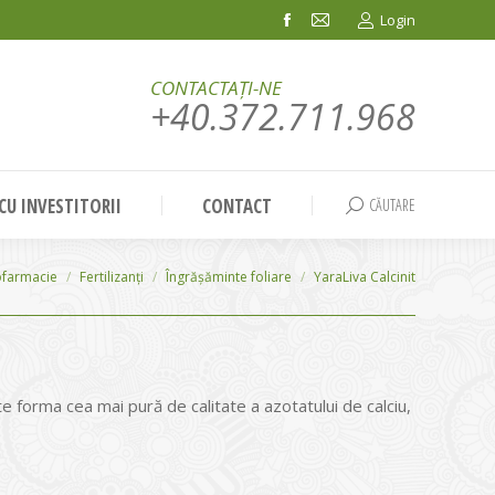
Login
Facebook
Mail
page
page
CONTACTAȚI-NE
opens
opens
+40.372.711.968
in
in
new
new
window
window
 CU INVESTITORII
CONTACT
CĂUTARE
Search:
ofarmacie
Fertilizanți
Îngrășăminte foliare
YaraLiva Calcinit
te forma cea mai pură de calitate a azotatului de calciu,