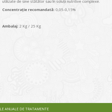
utilizate de sine stătător sau în soluții nutritive complexe.
Concentrație recomandată:
0,05-0,15%
Ambalaj:
2 Kg / 25 Kg
I
o Garden Center – companie
vează pe piața Home & Garden
nia – debutează pe piața AeRO
24
LE ANUALE DE TRATAMENTE