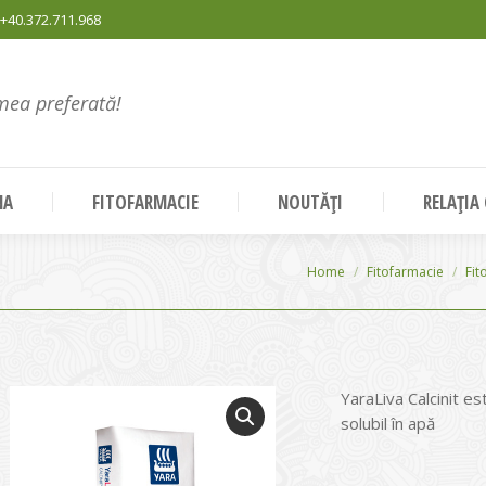
+40.372.711.968
mea preferată!
NA
FITOFARMACIE
NOUTĂȚI
RELAȚIA
You are here:
Home
Fitofarmacie
Fit
YaraLiva Calcinit es
solubil în apă