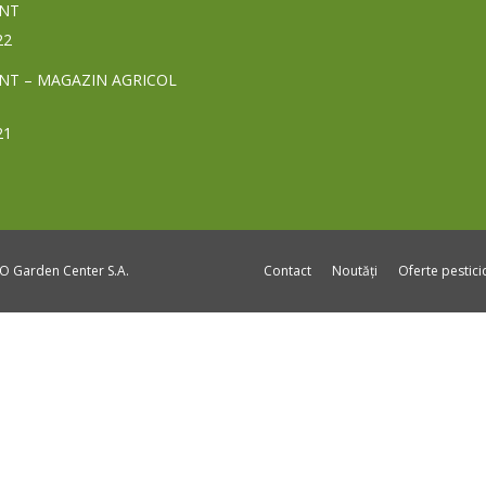
NT
22
NT – MAGAZIN AGRICOL
21
DO Garden Center S.A.
Contact
Noutăți
Oferte pestic