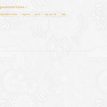
grășăminte foliare
rășământ foliar
legume
pomi
vița de vie
Yara