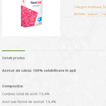
Categorii:
Fertilizanți
,
În
Etichete:
fertilizant
îng
Detalii produs
Azotat de calciu: 100% solubilitate în apă
Compoziția:
Conținut total de azot: 15,4%
Azot sub formă de azotat: 14,4%