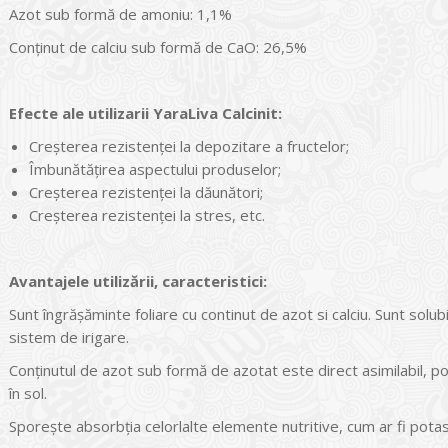
Azot sub formă de amoniu: 1,1%
Conținut de calciu sub formă de CaO: 26,5%
Efecte ale utilizarii YaraLiva
Calcinit:
Creșterea rezistenței la depozitare a fructelor;
Îmbunătățirea aspectului produselor;
Creșterea rezistenței la dăunători;
Creșterea rezistenței la stres, etc.
Avantajele utilizării, caracteristici:
Sunt îngrășăminte foliare cu continut de azot si calciu. Sunt solub
sistem de irigare.
Conținutul de azot sub formă de azotat este direct asimilabil, 
în sol.
Sporește absorbția celorlalte elemente nutritive, cum ar fi potasiu