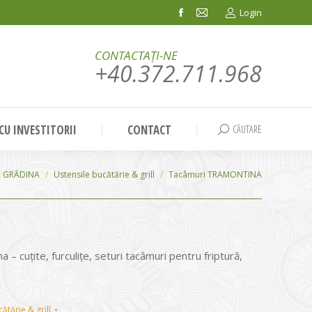
Login
Facebook
Mail
page
page
CONTACTAȚI-NE
opens
opens
+40.372.711.968
in
in
new
new
window
window
 CU INVESTITORII
CONTACT
CĂUTARE
Search:
& GRĂDINA
Ustensile bucătărie & grill
Tacâmuri TRAMONTINA
– cuțite, furculițe, seturi tacâmuri pentru friptură,
ătărie & grill