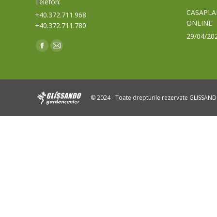
Telefon:
CASAPLA
+40.372.711.968
ONLINE
+40.372.711.780
29/04/20
Find us on:
Facebook
Mail
page
page
opens
opens
in
in
© 2024 - Toate drepturile rezervate GLISSAN
new
new
window
window