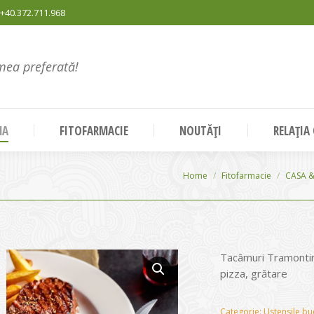
+40.372.711.968
mea preferată!
NA
FITOFARMACIE
NOUTĂȚI
RELAȚIA
You are here:
Home
Fitofarmacie
CASA 
Tacâmuri Tramontina 
pizza, grătare
Categorie:
Ustensile buc