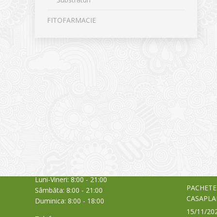
FITOFARMACIE
CONTACT
NOUTĂȚ
Sediul principal
Glissand
care acti
Timișoara, Calea Șagului nr. 138 C
din Româ
Cod Poștal 300517 / România
a bursei
Orar:
03/06/20
Luni-Vineri: 8:00 - 21:00
PACHETE
Sâmbăta: 8:00 - 21:00
CASAPLA
Duminica: 8:00 - 18:00
15/11/20