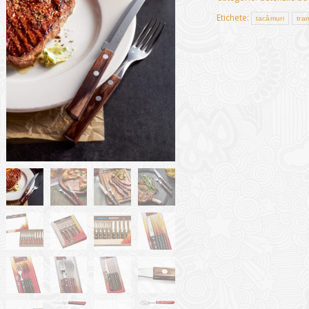
Etichete:
tacâmuri
tra