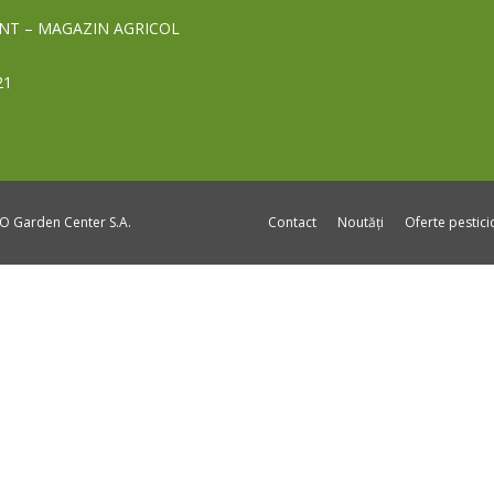
NT – MAGAZIN AGRICOL
21
DO Garden Center S.A.
Contact
Noutăți
Oferte pestic