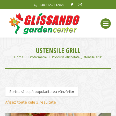
Facebook
Mail
+40.372.711.968
page
page
opens
opens
in
in
new
new
window
window
USTENSILE GRILL
You are here:
Home
Fitofarmacie
Produse etichetate „ustensile grill”
Sortat
Afișez toate cele 3 rezultate
după
evaluarea