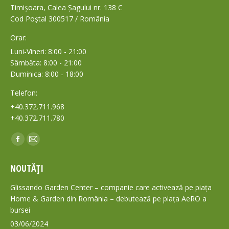
Timișoara, Calea Șagului nr. 138 C
Cod Poștal 300517 / România
Orar:
Luni-Vineri: 8:00 - 21:00
Sâmbăta: 8:00 - 21:00
Duminica: 8:00 - 18:00
Telefon:
+40.372.711.968
+40.372.711.780
Find us on:
Facebook
Mail
page
page
NOUTĂȚI
opens
opens
in
in
Glissando Garden Center – companie care activează pe piața
new
new
Home & Garden din România – debutează pe piața AeRO a
bursei
window
window
03/06/2024