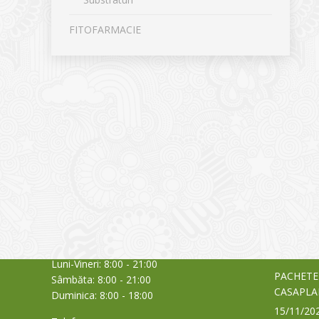
FITOFARMACIE
CONTACT
NOUTĂȚ
Sediul principal
Glissand
care acti
Timișoara, Calea Șagului nr. 138 C
din Româ
Cod Poștal 300517 / România
a bursei
Orar:
03/06/20
Luni-Vineri: 8:00 - 21:00
PACHETE
Sâmbăta: 8:00 - 21:00
CASAPLA
Duminica: 8:00 - 18:00
15/11/20