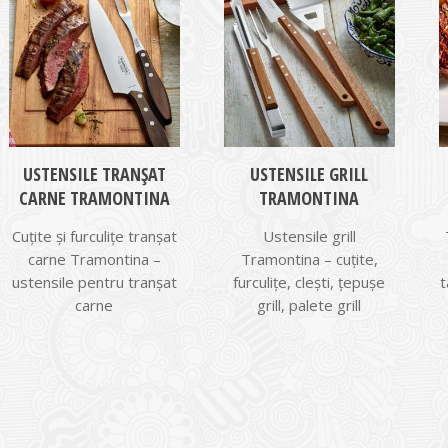
USTENSILE TRANȘAT
USTENSILE GRILL
CARNE TRAMONTINA
TRAMONTINA
Cuțite și furculițe tranșat
Ustensile grill
carne Tramontina –
Tramontina – cuțite,
ustensile pentru tranșat
furculițe, clești, țepușe
t
carne
grill, palete grill