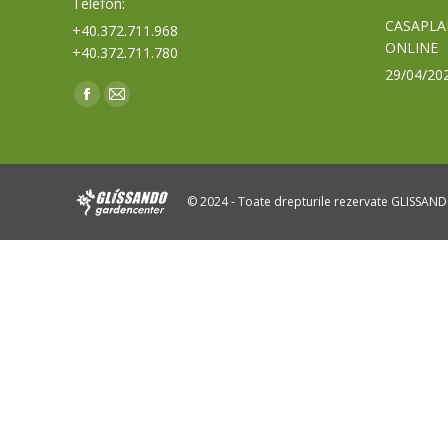
Telefon:
CASAPLA
+40.372.711.968
ONLINE
+40.372.711.780
29/04/20
Find us on:
Facebook
Mail
page
page
opens
opens
in
in
© 2024 - Toate drepturile rezervate GLISSAN
new
new
window
window