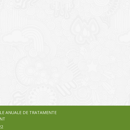
I
o Garden Center – companie
vează pe piața Home & Garden
nia – debutează pe piața AeRO
24
LE ANUALE DE TRATAMENTE
NT
22