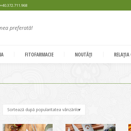
+40.372.711.968
mea preferată!
NA
FITOFARMACIE
NOUTĂȚI
RELAȚIA