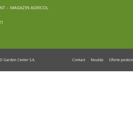
NT – MAGAZIN AGRICOL
21
DO Garden Center S.A.
Contact
Noutăți
Oferte pestic