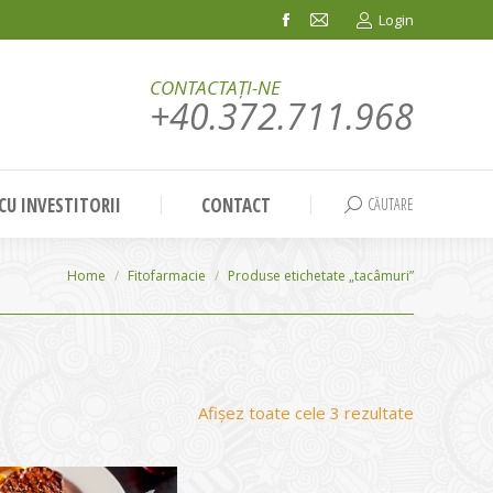
Login
Facebook
Mail
page
page
CONTACTAȚI-NE
opens
opens
+40.372.711.968
in
in
new
new
window
window
 CU INVESTITORII
CONTACT
CĂUTARE
Search:
You are here:
Home
Fitofarmacie
Produse etichetate „tacâmuri”
Sortat
Afișez toate cele 3 rezultate
după
evaluarea
medie