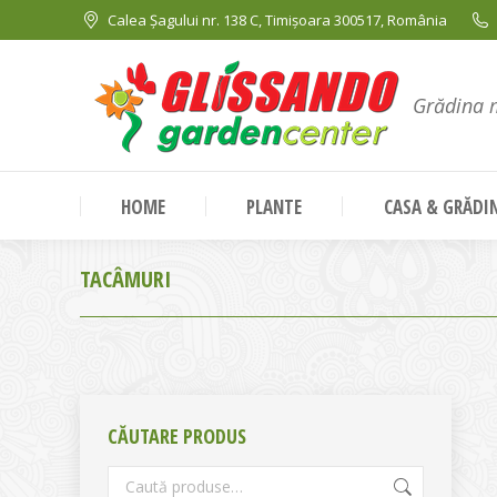
Calea Șagului nr. 138 C, Timișoara 300517, România
Grădina 
HOME
PLANTE
CASA & GRĂDI
TACÂMURI
CĂUTARE PRODUS