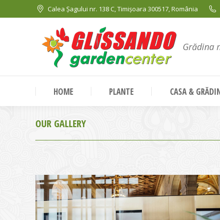
Calea Șagului nr. 138 C, Timișoara 300517, România
Grădina 
HOME
PLANTE
CASA & GRĂDI
OUR GALLERY