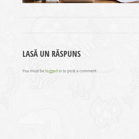
ALBUM
NAVIGATION
LASĂ UN RĂSPUNS
You must be
logged in
to post a comment.
CONTACT
NOUTĂȚ
Sediul principal
Glissand