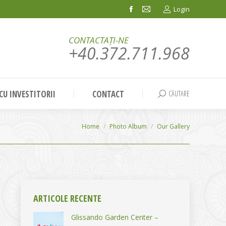
Login
Facebook
Mail
page
page
CONTACTAȚI-NE
opens
opens
+40.372.711.968
in
in
new
new
window
window
 CU INVESTITORII
CONTACT
CĂUTARE
Search:
You are here:
Home
Photo Album
Our Gallery
ARTICOLE RECENTE
Glissando Garden Center –