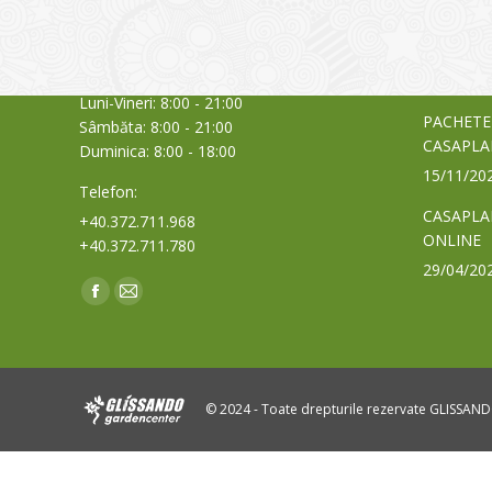
care acti
Timișoara, Calea Șagului nr. 138 C
din Româ
Cod Poștal 300517 / România
a bursei
Orar:
03/06/20
Luni-Vineri: 8:00 - 21:00
PACHETE
Sâmbăta: 8:00 - 21:00
CASAPLA
Duminica: 8:00 - 18:00
15/11/20
Telefon:
CASAPLA
+40.372.711.968
ONLINE
+40.372.711.780
29/04/20
Find us on:
Facebook
Mail
page
page
opens
opens
in
in
© 2024 - Toate drepturile rezervate GLISSAN
new
new
window
window