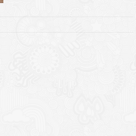
I
o Garden Center – companie