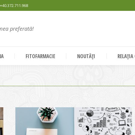
+40.372.711.968
mea preferată!
NA
FITOFARMACIE
NOUTĂȚI
RELAȚIA