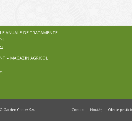
vează pe piața Home & Garden
nia – debutează pe piața AeRO
24
LE ANUALE DE TRATAMENTE
NT
22
NT – MAGAZIN AGRICOL
21
DO Garden Center S.A.
Contact
Noutăți
Oferte pestic