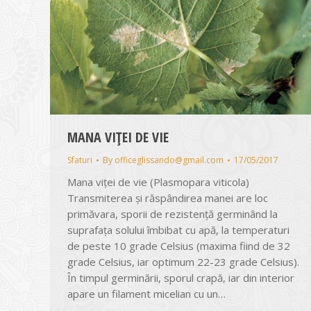
MANA VIȚEI DE VIE
Sfaturi
By
officeglissando@gmail.com
17/05/2017
Mana viţei de vie (Plasmopara viticola)
Transmiterea și răspândirea manei are loc
primăvara, sporii de rezistenţă germinând la
suprafața solului îmbibat cu apă, la temperaturi
de peste 10 grade Celsius (maxima fiind de 32
grade Celsius, iar optimum 22-23 grade Celsius).
În timpul germinării, sporul crapă, iar din interior
apare un filament micelian cu un…