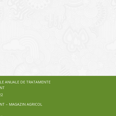
I
o Garden Center – companie
vează pe piața Home & Garden
nia – debutează pe piața AeRO
24
LE ANUALE DE TRATAMENTE
NT
22
NT – MAGAZIN AGRICOL