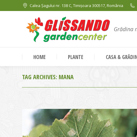
Calea Șagului nr. 138 C, Timișoara 300517, România
Grădina 
HOME
PLANTE
CASA & GRĂDI
TAG ARCHIVES:
MANA