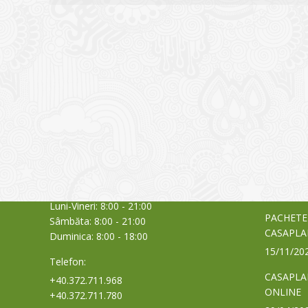
CONTACT
NOUTĂȚ
Sediul principal
Glissand
care acti
Timișoara, Calea Șagului nr. 138 C
din Româ
Cod Poștal 300517 / România
a bursei
Orar:
03/06/20
Luni-Vineri: 8:00 - 21:00
PACHETE
Sâmbăta: 8:00 - 21:00
CASAPLA
Duminica: 8:00 - 18:00
15/11/20
Telefon:
CASAPLA
+40.372.711.968
ONLINE
+40.372.711.780