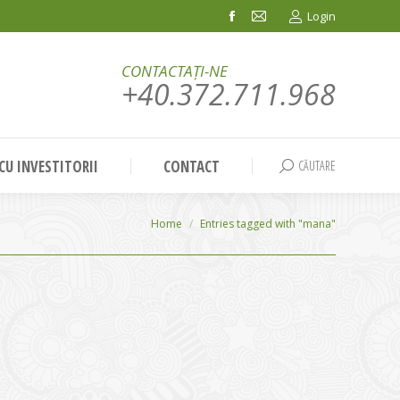
Login
Facebook
Mail
page
page
CONTACTAȚI-NE
opens
opens
+40.372.711.968
in
in
new
new
window
window
 CU INVESTITORII
CONTACT
CĂUTARE
Search:
You are here:
Home
Entries tagged with "mana"