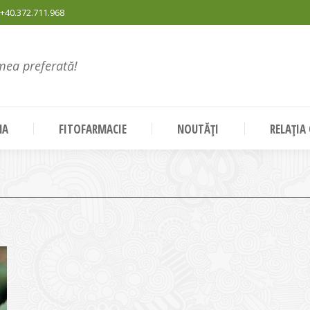
+40.372.711.968
mea preferată!
NA
FITOFARMACIE
NOUTĂȚI
RELAȚIA