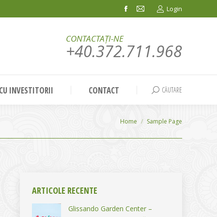
Login
Facebook
Mail
page
page
CONTACTAȚI-NE
opens
opens
+40.372.711.968
in
in
new
new
window
window
 CU INVESTITORII
CONTACT
CĂUTARE
Search:
You are here:
Home
Sample Page
ARTICOLE RECENTE
Glissando Garden Center –