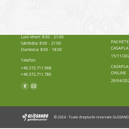
Sediul principal
Glissand
care acti
Timișoara, Calea Șagului nr. 138 C
din Româ
Cod Poștal 300517 / România
a bursei
Orar:
03/06/20
Luni-Vineri: 8:00 - 21:00
PACHETE
Sâmbăta: 8:00 - 21:00
CASAPLA
Duminica: 8:00 - 18:00
15/11/20
Telefon:
CASAPLA
+40.372.711.968
ONLINE
+40.372.711.780
29/04/20
Find us on:
Facebook
Mail
page
page
opens
opens
in
in
© 2024 - Toate drepturile rezervate GLISSAN
new
new
window
window