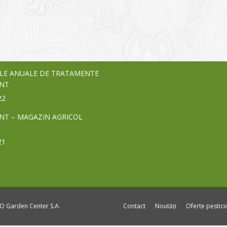
o Garden Center – companie
vează pe piața Home & Garden
nia – debutează pe piața AeRO
24
LE ANUALE DE TRATAMENTE
NT
22
NT – MAGAZIN AGRICOL
21
DO Garden Center S.A.
Contact
Noutăți
Oferte pestic