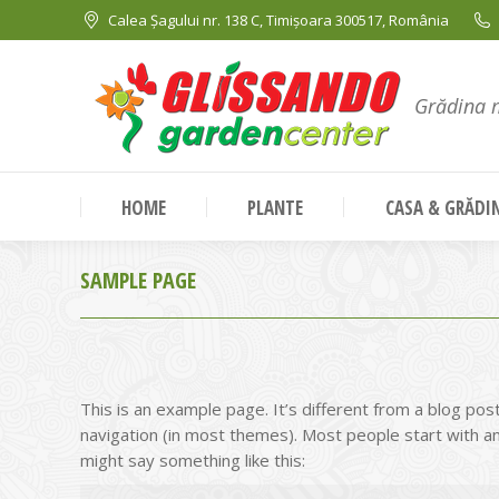
Calea Șagului nr. 138 C, Timișoara 300517, România
Grădina 
HOME
PLANTE
CASA & GRĂDI
SAMPLE PAGE
This is an example page. It’s different from a blog post
navigation (in most themes). Most people start with an 
might say something like this: