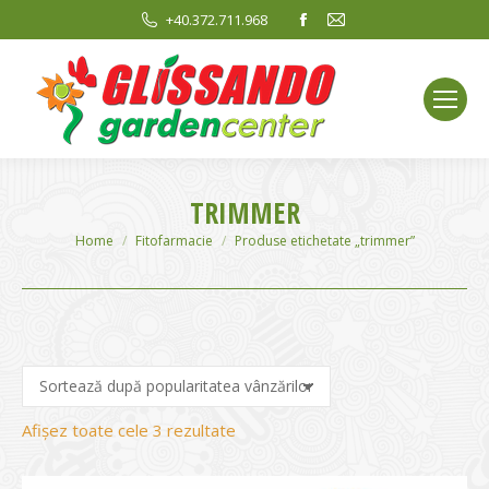
Facebook
Mail
+40.372.711.968
page
page
opens
opens
in
in
new
new
window
window
TRIMMER
You are here:
Home
Fitofarmacie
Produse etichetate „trimmer”
Sortat
Afișez toate cele 3 rezultate
după
evaluarea