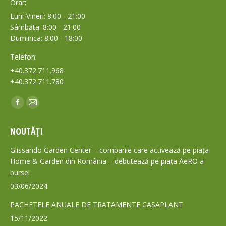
Orar:
Luni-Vineri: 8:00 - 21:00
Sâmbăta: 8:00 - 21:00
Duminica: 8:00 - 18:00
Telefon:
+40.372.711.968
+40.372.711.780
Find us on:
Facebook
Mail
page
page
NOUTĂȚI
opens
opens
in
in
Glissando Garden Center – companie care activează pe piața
new
new
Home & Garden din România – debutează pe piața AeRO a
bursei
window
window
03/06/2024
PACHETELE ANUALE DE TRATAMENTE CASAPLANT
15/11/2022