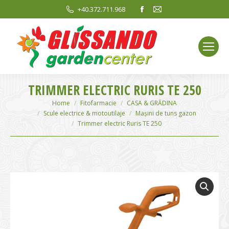
Facebook
Mail
+40.372.711.968
page
page
opens
opens
in
in
new
new
window
window
TRIMMER ELECTRIC RURIS TE 250
You are here:
Home
Fitofarmacie
CASA & GRĂDINA
Scule electrice & motoutilaje
Mașini de tuns gazon
Trimmer electric Ruris TE 250