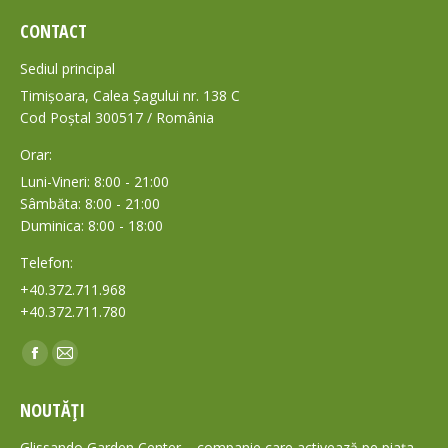
CONTACT
Sediul principal
Timișoara, Calea Șagului nr. 138 C
Cod Poștal 300517 / România
Orar:
Luni-Vineri: 8:00 - 21:00
Sâmbăta: 8:00 - 21:00
Duminica: 8:00 - 18:00
Telefon:
+40.372.711.968
+40.372.711.780
Find us on:
Facebook
Mail
page
page
NOUTĂȚI
opens
opens
in
in
Glissando Garden Center – companie care activează pe piața