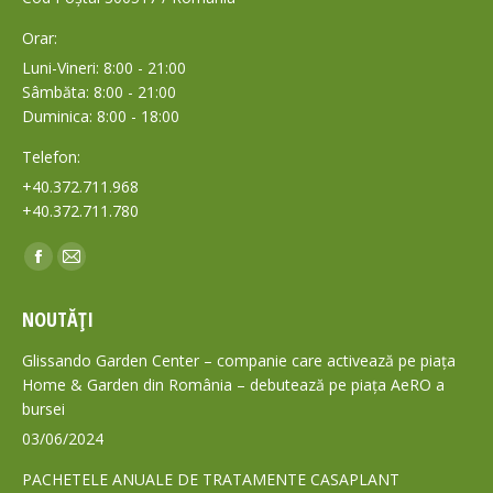
Orar:
Luni-Vineri: 8:00 - 21:00
Sâmbăta: 8:00 - 21:00
Duminica: 8:00 - 18:00
Telefon:
+40.372.711.968
+40.372.711.780
Find us on:
Facebook
Mail
page
page
NOUTĂȚI
opens
opens
in
in
Glissando Garden Center – companie care activează pe piața
new
new
Home & Garden din România – debutează pe piața AeRO a
bursei
window
window
03/06/2024
PACHETELE ANUALE DE TRATAMENTE CASAPLANT