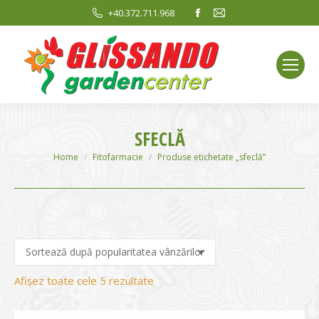
Facebook
Mail
+40.372.711.968
page
page
opens
opens
in
in
new
new
window
window
SFECLĂ
You are here:
Home
Fitofarmacie
Produse etichetate „sfeclă”
Sortat
Afișez toate cele 5 rezultate
după
evaluarea